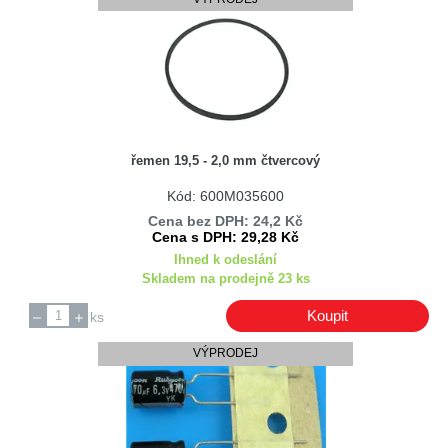
Ariston
Ariston / Hotpoint
Ariston / Indesit
Asci
Askoll
ASTORE
řemen 19,5 - 2,0 mm čtvercový
Astralpool
Kód: 600M035600
Asus
Cena bez DPH: 24,2 Kč
ATLAS Filtri
Cena s DPH: 29,28 Kč
Atmel Corporation
Ihned k odeslání
Skladem na prodejně 23 ks
Atmos
Audio - Technica
Koupit
ks
AUE
VÝPRODEJ
AUO
Autolamp
AXING
AXIOMET