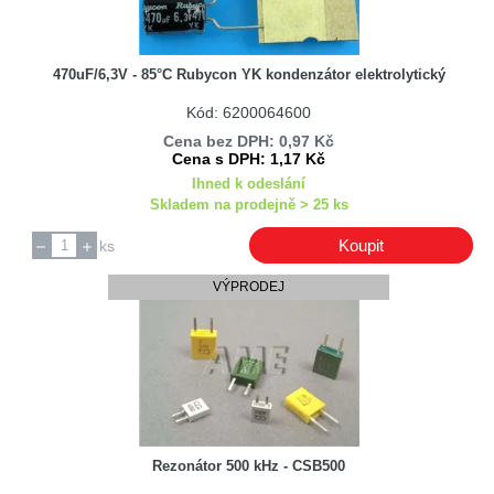
Backer ELTOP
Bachmann
470uF/6,3V - 85°C Rubycon YK kondenzátor elektrolytický
Bauknecht
Kód: 6200064600
Baumatic
Cena bez DPH: 0,97 Kč
BC
Cena s DPH: 1,17 Kč
Beko
Ihned k odeslání
Skladem na prodejně > 25 ks
Beko / Grundig / Arcelik
BEL FUSE
Koupit
ks
Belden
VÝPRODEJ
Bertazzoni
Bestar
BISON
Bitron
Black & Decker
Blaupunkt
Rezonátor 500 kHz - CSB500
BM GROUP