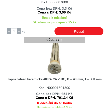
Kód: 3800087600
Boman
Cena bez DPH: 3,3 Kč
BombasSaci
Cena s DPH: 3,99 Kč
Bosch
Ihned k odeslání
Skladem na prodejně > 25 ks
Bosch / Siemens
Bourns
Koupit
ks
BOWI
VÝPRODEJ
BQ Cable
Brandt
Braun
Bravo
BRENNENSTUHL
BREVE TUFVASSONS
Topné těleso keramické 400 W 24 V DC, D = 48 mm, l = 360 mm
BULGIN
Kód: N00901301300
Bussmann
Cena bez DPH: 654 Kč
BWT
Cena s DPH: 791,34 Kč
Calex
K odeslání do 48 hodin
Na externím skladě 3 ks