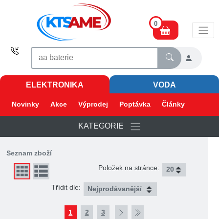
0
ELEKTRONIKA
VODA
Novinky
Akce
Výprodej
Poptávka
Články
KATEGORIE
Seznam zboží
Položek na stránce:
Třídit dle:
1
2
3