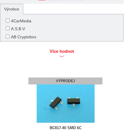
Výrobce
4CarMedia
A.S.B.V.
AB Cryptobox
ABB
Více hodnot
Abus
ACP
ACV
AD
VÝPRODEJ
AD, PROMET, AURET
AEG
AG TermoPasty
Agilent
Agptek
Airforce
BC817-40 SMD 6C