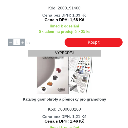
Airwatec
Kód: 2000191400
Akai
Cena bez DPH: 1,39 Kč
Akia
Cena s DPH: 1,68 Kč
Akra
Ihned k odeslání
Skladem na prodejně > 25 ks
ALBA Hořovice
Alcad
Koupit
ks
ALFATEC
VÝPRODEJ
Alma
Almec
Almeto
Alpha & Omega Semiconductor
Alteco
Katalog gramohroty a přenosky pro gramofony
Amasan
Kód: D000000200
Amass
Cena bez DPH: 1,21 Kč
Amica
Cena s DPH: 1,46 Kč
Amiko
Ihned k odeslání