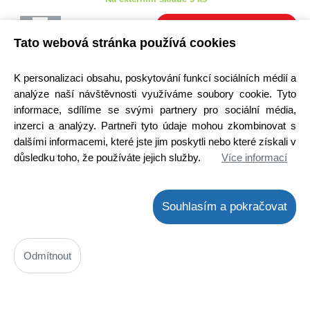
Camry
Canal
Koupit
ks
Tato webová stránka používá cookies
CANAL ELECTRONIC
VÝPRODEJ
Candy
K personalizaci obsahu, poskytování funkcí sociálních médií a
Candy / Hoover
analýze naší návštěvnosti využíváme soubory cookie. Tyto
Canon
informace, sdílíme se svými partnery pro sociální média,
Carspa
inzerci a analýzy. Partneři tyto údaje mohou zkombinovat s
CATA
dalšími informacemi, které jste jim poskytli nebo které získali v
CBB60
důsledku toho, že používáte jejich služby.
Více informací
Ozubené mezikolo pro MGF 1
CDIL
Kód: 400M023400
Ceme
Cena bez DPH: 0,62 Kč
Souhlasím a pokračovat
CIECH SALZ
Cena s DPH: 0,75 Kč
Ihned k odeslání
Classeq
Skladem na prodejně > 25 ks
Classic
Odmítnout
Koupit
Cliff
ks
COM
VÝPRODEJ
COMF