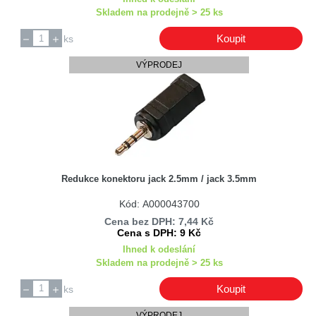
Skladem na prodejně > 25 ks
Amphenol
Amtech
Koupit
ks
AnaChip
VÝPRODEJ
Analogis
Anprel
ANSMANN
AOC
Apator Metra
Apec
Redukce konektoru jack 2.5mm / jack 3.5mm
Applent
Kód: A000043700
AQUA OPTIMA
Cena bez DPH: 7,44 Kč
Arcelik / Beko
Cena s DPH: 9 Kč
Arcolectri
Ihned k odeslání
Skladem na prodejně > 25 ks
Arcolectric
Ardo
Koupit
ks
Ardo Merloni
VÝPRODEJ