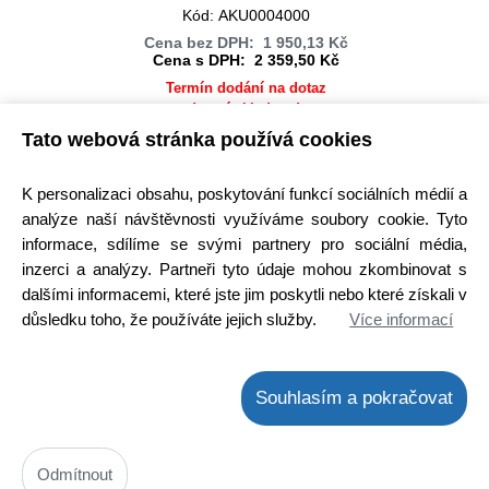
Kód: AKU0004000
Cena bez DPH: 1 950,13 Kč
Cena s DPH: 2 359,50 Kč
Termín dodání na dotaz
! není skladem !
Tato webová stránka používá cookies
Detail
K personalizaci obsahu, poskytování funkcí sociálních médií a
analýze naší návštěvnosti využíváme soubory cookie. Tyto
informace, sdílíme se svými partnery pro sociální média,
inzerci a analýzy. Partneři tyto údaje mohou zkombinovat s
dalšími informacemi, které jste jim poskytli nebo které získali v
důsledku toho, že používáte jejich služby.
Více informací
Souhlasím a pokračovat
Odmítnout
Akumulátor robotický vysavač SAMSUNG Li-Ion 21.6V, 6Ah -