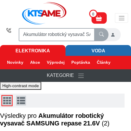
0
ELEKTRONIKA
VODA
Novinky
Akce
Výprodej
Poptávka
Články
KATEGORIE
High-contrast mode
Výsledky pro
Akumulátor robotický
vysavač SAMSUNG repase 21.6V
(2)