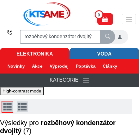
0
ELEKTRONIKA
VODA
Novinky
Akce
Výprodej
Poptávka
Články
KATEGORIE
High-contrast mode
Výsledky pro
rozběhový kondenzátor
dvojitý
(7)