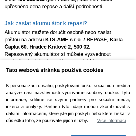
upřesněna cena repase a další podrobnosti.
Jak zaslat akumulátor k repasi?
Akumulátor můžete doručit osobně nebo zaslat
poštou na adresu
KTS-AME s.r.o. / REPASE, Karla
Čapka 60, Hradec Králové 2, 500 02.
Repasovaný akumulátor si můžete vyzvednout
osobně nebo Vám ho zašleme na dobírku
obchodním balíkem.
Tato webová stránka používá cookies
K personalizaci obsahu, poskytování funkcí sociálních médií a
Jaké akumulátory a baterie repasujeme?
analýze naší návštěvnosti využíváme soubory cookie. Tyto
akumulátory pro aku nářadí
informace, sdílíme se svými partnery pro sociální média,
baterie do vysavačů
inzerci a analýzy. Partneři tyto údaje mohou zkombinovat s
akumulátory elektrokol
dalšími informacemi, které jste jim poskytli nebo které získali v
Li-Ion baterie
důsledku toho, že používáte jejich služby.
Více informací
NiMH a NiCd akumulátory
průmyslové bateriové packy