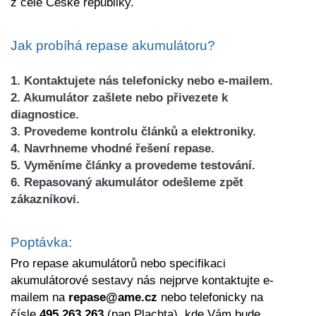
z celé České republiky.
Jak probíhá repase akumulátoru?
1. Kontaktujete nás telefonicky nebo e-mailem
.
2. Akumulátor zašlete nebo přivezete k
diagnostice.
3. Provedeme kontrolu článků a elektroniky.
4. Navrhneme vhodné řešení repase.
5. Vyměníme články a provedeme testování.
6. Repasovaný akumulátor odešleme zpět
zákazníkovi.
Poptávka:
Pro repase akumulátorů nebo specifikaci
akumulátorové sestavy nás nejprve kontaktujte e-
mailem na
repase@ame.cz
nebo telefonicky na
čísle
495 263 263
(pan Plachta), kde Vám bude