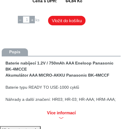
Cena s DPH:
64,84 Kč
ks
Vložit do košíku
Popis
Baterie nabíjecí 1.2V / 750mAh AAA Eneloop Panasonic
BK-4MCCE
Akumulátor AAA MICRO-AKKU Panasonic BK-4MCCF
Baterie typu READY TO USE-1000 cyklů
Náhrady a další značení: HR03; HR-03; HR-AAA; HRM-AAA;
HR 11/45; HR11/45; HRM 11/45; HRM11/45 , HR-4U
800TGA
Více informací
Jedná se o speciální NiMH akumulátory s extrémně nízkým