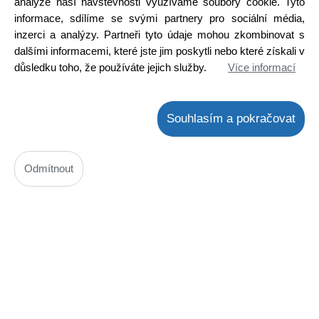
analýze naší návštěvnosti využíváme soubory cookie. Tyto
informace, sdílíme se svými partnery pro sociální média,
Detail
inzerci a analýzy. Partneři tyto údaje mohou zkombinovat s
DOPRODEJ
dalšími informacemi, které jste jim poskytli nebo které získali v
důsledku toho, že používáte jejich služby.
Více informací
Souhlasím a pokračovat
Odmítnout
Akumulátor 3,6V / 1000mAh Sanyo UR14650R
Kód: 650M157900
Cena bez DPH: 85,96 Kč
Cena s DPH: 104,00 Kč
Ihned k odeslání
Skladem na prodejně