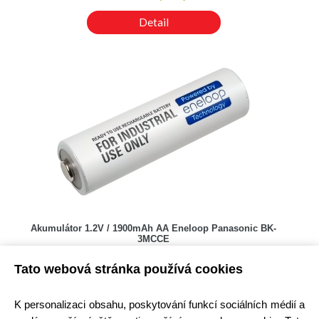
Detail
Akumulátor 1.2V / 1900mAh AA Eneloop Panasonic BK-
3MCCE
Kód: 650M004900
Tato webová stránka používá cookies
Cena bez DPH: 71,05 Kč
Cena s DPH: 85,97 Kč
Ihned k odeslání
K personalizaci obsahu, poskytování funkcí sociálních médií a
Skladem na prodejně