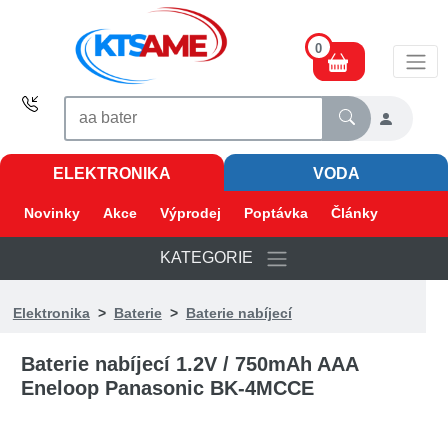
0
ELEKTRONIKA
VODA
Novinky
Akce
Výprodej
Poptávka
Články
KATEGORIE
Elektronika
>
Baterie
>
Baterie nabíjecí
Baterie nabíjecí 1.2V / 750mAh AAA
Eneloop Panasonic BK-4MCCE