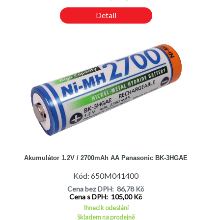
Minimální kapacita 750 mAh
Velikost 10,5 x 44,5 mm
Detail
Hmotnost 0,013 kg
Označení podle IEC HR 11/45
* novější výroba BK-4MCCF
Akumulátor 1.2V / 2700mAh AA Panasonic BK-3HGAE
Kód: 650M041400
Cena bez DPH: 86,78 Kč
Cena s DPH: 105,00 Kč
Ihned k odeslání
Skladem na prodejně