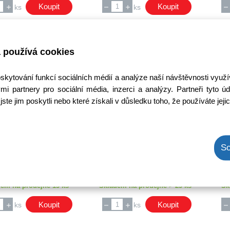
Koupit
Koupit
ks
ks
 používá cookies
oskytování funkcí sociálních médií a analýze naší návštěvnosti využ
mi partnery pro sociální média, inzerci a analýzy. Partneři tyto
jste jim poskytli nebo které získali v důsledku toho, že používáte jeji
KBP208G-DIO
DB107 / B1000D
Kód: 1000089400
Kód: 1000241000
So
a bez DPH: 37,2 Kč
Cena bez DPH: 6,66 Kč
C
a s DPH: 45,01 Kč
Cena s DPH: 8,06 Kč
Ihned k odeslání
Ihned k odeslání
em na prodejně 15 ks
Skladem na prodejně > 25 ks
Sk
Koupit
Koupit
ks
ks