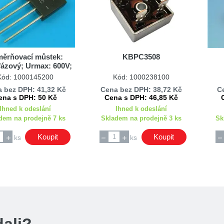
ěrňovací můstek:
KBPC3508
fázový; Urmax: 600V;
f: 4A; Ifsm: 125A
Kód: 1000145200
Kód: 1000238100
 bez DPH: 41,32 Kč
Cena bez DPH: 38,72 Kč
C
ena s DPH: 50 Kč
Cena s DPH: 46,85 Kč
Ihned k odeslání
Ihned k odeslání
dem na prodejně 7 ks
Skladem na prodejně 3 ks
Sk
Koupit
Koupit
ks
ks
dali?