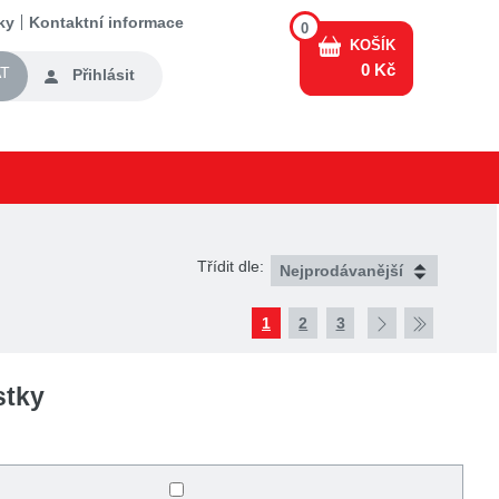
ky
Kontaktní informace
0
KOŠÍK
0 Kč
T
Přihlásit
Třídit dle:
1
2
3
stky