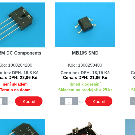
M DC Components
MB10S SMD
Kód: 1000204200
Kód: 1300250400
a bez DPH: 19,8 Kč
Cena bez DPH: 18,15 Kč
C
a s DPH: 23,96 Kč
Cena s DPH: 21,96 Kč
není skladem
Ihned k odeslání
 Termín na dotaz !
Skladem na prodejně > 25 ks
S
Koupit
Koupit
ks
ks