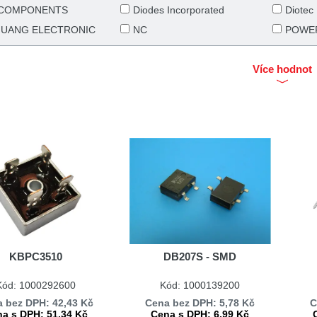
 COMPONENTS
Diodes Incorporated
Diotec
UANG ELECTRONIC
NC
POWE
Více hodnot
KBPC3510
DB207S - SMD
Kód: 1000292600
Kód: 1000139200
 bez DPH: 42,43 Kč
Cena bez DPH: 5,78 Kč
C
a s DPH: 51,34 Kč
Cena s DPH: 6,99 Kč