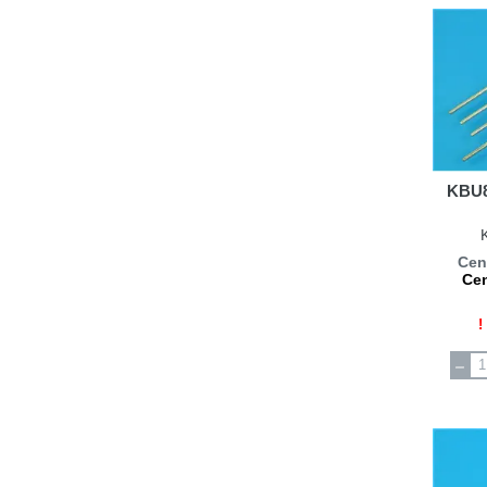
KBU8
Cen
Cen
!