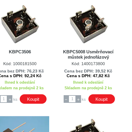
KBPC3506
KBPC5008 Usměrňovací
můstek jednofázový
Kód: 1000181500
Kód: 1400173800
ena bez DPH: 76,23 Kč
Cena bez DPH: 39,52 Kč
Cena s DPH: 92,24 Kč
Cena s DPH: 47,82 Kč
Ihned k odeslání
Ihned k odeslání
kladem na prodejně 2 ks
Skladem na prodejně 2 ks
Koupit
Koupit
ks
ks