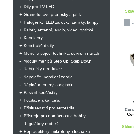
Díly pro TV LED
Skla
Gramofonové přenosky a jehly
Halogenky, LED žárovky, zářivky, lampy
Kabely antenní, audio, video, optické
Konektory
Konstrukční díly
Měřící a pájecí technika, servisní nářadí
Moduly měničů Step Up, Step Down
Nabíječky a redukce
Napaječe, napájecí zdroje
Náplně a tonery - originální
Pasivní součástky
Počítače a kancelář
Příslušenství pro autorádia
Cena
Cen
Přístroje pro domácnost a hobby
Regulátory motorů
Sklad
Reproduktory, mikrofony, sluchátka