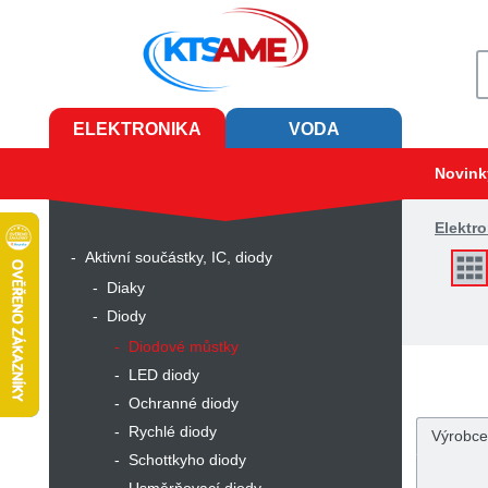
ELEKTRONIKA
VODA
Novink
Elektro
Aktivní součástky, IC, diody
Diaky
Diody
Diodové můstky
LED diody
Ochranné diody
Rychlé diody
Výrobce
Schottkyho diody