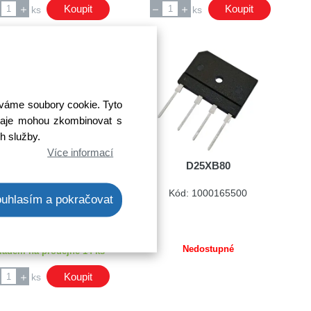
Koupit
Koupit
ks
ks
íváme soubory cookie. Tyto
 údaje mohou zkombinovat s
ch služby.
Více informací
KBL10
D25XB80
Kód: 1000045200
Kód: 1000165500
uhlasím a pokračovat
ena bez DPH: 12,32 Kč
Cena s DPH: 14,91 Kč
Ihned k odeslání
Nedostupné
ladem na prodejně 14 ks
Koupit
ks