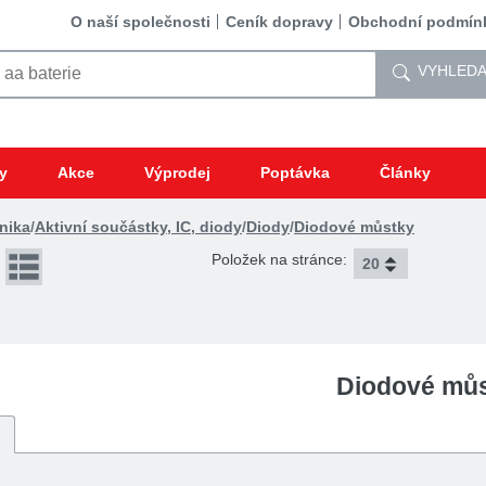
O naší společnosti
Ceník dopravy
Obchodní podmín
VYHLEDA
y
Akce
Výprodej
Poptávka
Články
nika
/
Aktivní součástky, IC, diody
/
Diody
/
Diodové můstky
Položek na stránce:
Diodové mů