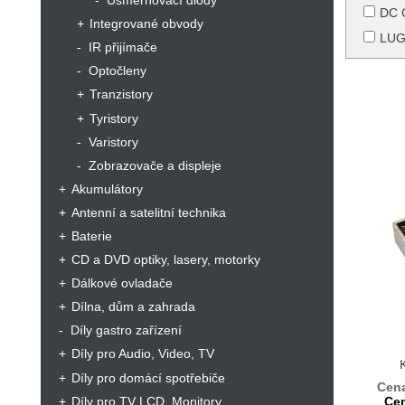
Usměrňovací diody
DC
Integrované obvody
LUG
IR přijímače
Optočleny
Tranzistory
Tyristory
Varistory
Zobrazovače a displeje
Akumulátory
Antenní a satelitní technika
Baterie
CD a DVD optiky, lasery, motorky
Dálkové ovladače
Dílna, dům a zahrada
Díly gastro zařízení
Díly pro Audio, Video, TV
Díly pro domácí spotřebiče
Cena
Díly pro TV LCD, Monitory
Cen