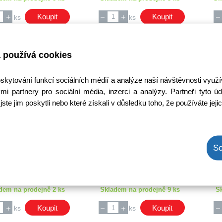
Koupit
Koupit
ks
ks
 používá cookies
oskytování funkcí sociálních médií a analýze naší návštěvnosti využ
mi partnery pro sociální média, inzerci a analýzy. Partneři tyto
jste jim poskytli nebo které získali v důsledku toho, že používáte jeji
í redukce / spojka 3x
anténní slučovač /
ant
konektor (samice)
rozbočovač F
prů
So
Kód: A000003600
Kód: A000024100
 bez DPH: 40,15 Kč
Cena bez DPH: 37,51 Kč
C
a s DPH: 48,58 Kč
Cena s DPH: 45,39 Kč
Ihned k odeslání
Ihned k odeslání
dem na prodejně 2 ks
Skladem na prodejně 9 ks
S
Koupit
Koupit
ks
ks