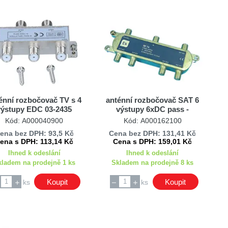
énní rozbočovač TV s 4
anténní rozbočovač SAT 6
výstupy EDC 03-2435
výstupy 6xDC pass -
průchozí pro napájení ITS
Kód: A000040900
Kód: A000162100
RF16
ena bez DPH: 93,5 Kč
Cena bez DPH: 131,41 Kč
ena s DPH: 113,14 Kč
Cena s DPH: 159,01 Kč
Ihned k odeslání
Ihned k odeslání
kladem na prodejně 1 ks
Skladem na prodejně 8 ks
Koupit
Koupit
ks
ks