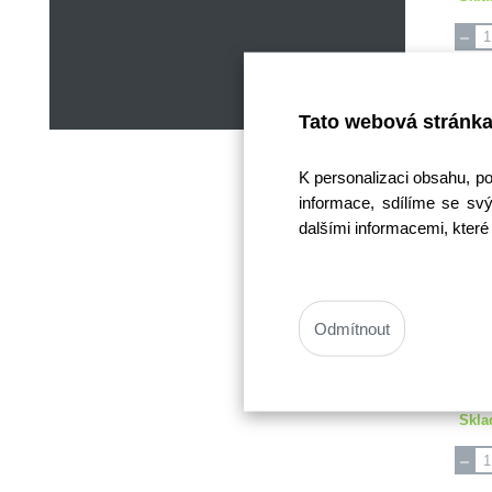
Tato webová stránka
K personalizaci obsahu, p
informace, sdílíme se svý
dalšími informacemi, které 
anténn
F 
Odmítnout
Cena
Cen
Skla