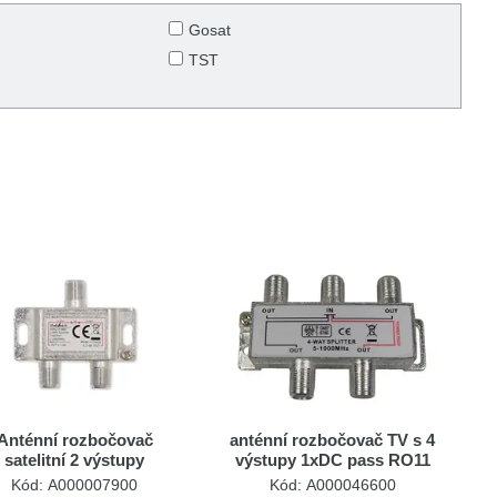
Gosat
TST
Anténní rozbočovač
anténní rozbočovač TV s 4
satelitní 2 výstupy
výstupy 1xDC pass RO11
SSPL210ME Nedis
Kód: A000007900
Kód: A000046600