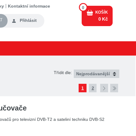
ky
Kontaktní informace
0
KOŠÍK
0 Kč
T
Přihlásit
Třídit dle:
1
2
lučovače
vačů pro televizní DVB-T2 a sateliní techniku DVB-S2