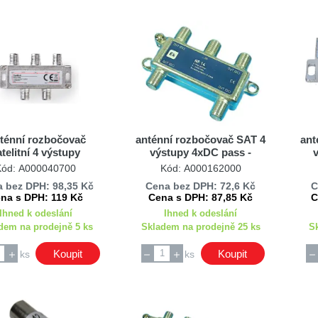
ténní rozbočovač
anténní rozbočovač SAT 4
ant
atelitní 4 výstupy
výstupy 4xDC pass -
SPL410ME Nedis
průchozí pro napájení ITS
Kód: A000040700
Kód: A000162000
RF14
 bez DPH: 98,35 Kč
Cena bez DPH: 72,6 Kč
C
na s DPH: 119 Kč
Cena s DPH: 87,85 Kč
C
Ihned k odeslání
Ihned k odeslání
dem na prodejně 5 ks
Skladem na prodejně 25 ks
S
Koupit
Koupit
ks
ks