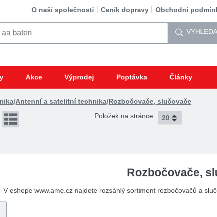
O naší společnosti
Ceník dopravy
Obchodní podmín
VYHLEDA
y
Akce
Výprodej
Poptávka
Články
nika
/
Antenní a satelitní technika
/
Rozbočovače, slučovače
Položek na stránce:
Rozbočovače, s
V eshope www.ame.cz najdete rozsáhlý sortiment rozbočovačů a slučo