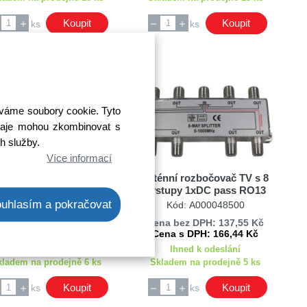
Koupit
Koupit
ks
ks
íváme soubory cookie. Tyto
 údaje mohou zkombinovat s
ch služby.
Více informací
énní rozbočovač SAT 3
anténní rozbočovač TV s 8
výstupy 3xDC pass -
výstupy 1xDC pass RO13
chozí pro napájení ITS
uhlasím a pokračovat
Kód: A000070000
Kód: A000048500
RF13
ena bez DPH: 73,69 Kč
Cena bez DPH: 137,55 Kč
Cena s DPH: 89,16 Kč
Cena s DPH: 166,44 Kč
Ihned k odeslání
Ihned k odeslání
kladem na prodejně 6 ks
Skladem na prodejně 5 ks
Koupit
Koupit
ks
ks