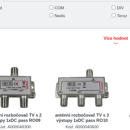
ad
COM
DIV
Nedis
Teroz
Více hodnot
ní rozbočovač TV s 2
anténní rozbočovač TV s 3
upy 1xDC pass RO09
výstupy 1xDC pass RO10
Kód: A000048300
Kód: A000040600