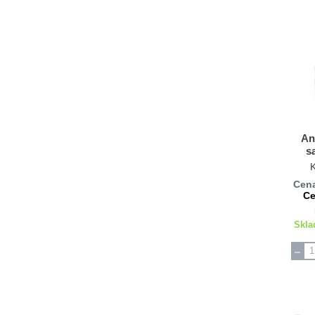
An
s
S
Cena
Ce
Skla