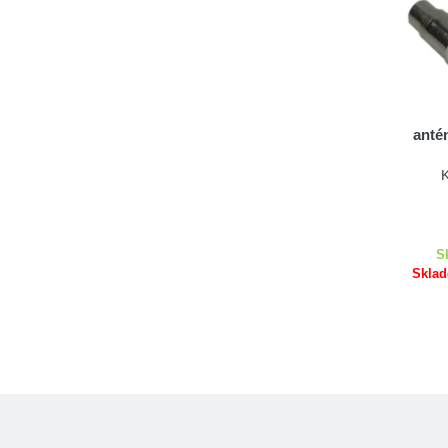
anté
S
Sklad