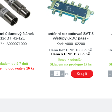
nní útlumový článek
anténní rozbočovač SAT 8
12dB FR2-12L
výstupy 8xDC pass -
průchozí pro napájení ITS
Kód: A000071000
Kód: A000162200
RF18
Cena bez DPH: 163,35 Kč
C
Cena s DPH: 197,65 Kč
Ihned k odeslání
kladem do 5-7 dnů
Skladem na prodejně 17 ks
S
em u dodavatele 16 ks
Koupit
ks