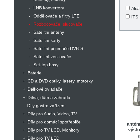
LNB konvertory
Alc
Oddělovače a filtry LTE
ITS
Rozbočovače, slučovače
Satelitní antény
Satelitní karty
Satelitní přijímače DVB-S
Satelitní zesilovače
Set-top boxy
Baterie
CD a DVD optiky, lasery, motorky
Dálkové ovladače
Dílna, dům a zahrada
Díly gastro zařízení
Díly pro Audio, Video, TV
Díly pro domácí spotřebiče
antén
výst
Díly pro TV LCD, Monitory
Díly pro TV LED