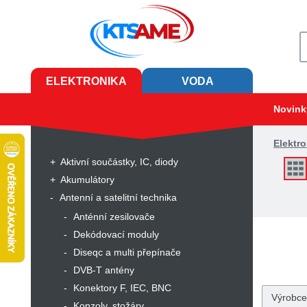
ELEKTRONIKA
VODA
Novink
Elektro
Aktivní součástky, IC, diody
Akumulátory
Antenní a satelitní technika
Anténní zesilovače
Dekódovací moduly
Diseqc a multi přepínače
DVB-T antény
Konektory F, IEC, BNC
Výrobce
Konzoly, stožáry