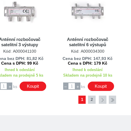
Anténní rozbočovač
Anténní rozbočovač
satelitní 3 výstupy
satelitní 6 výstupů
SSPL310ME Nedis
SSPL610ME Nedis
Kód: A000041100
Kód: A000034300
ena bez DPH: 81,82 Kč
Cena bez DPH: 147,93 Kč
Cena s DPH: 99 Kč
Cena s DPH: 179 Kč
Ihned k odeslání
Ihned k odeslání
kladem na prodejně 5 ks
Skladem na prodejně 10 ks
Koupit
Koupit
ks
ks
1
2