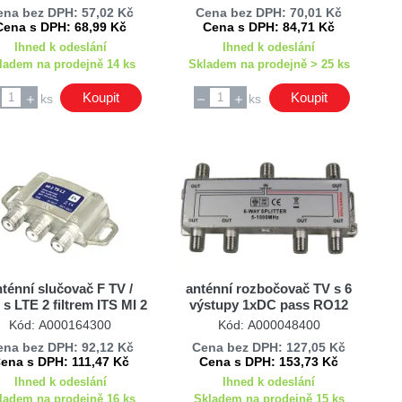
ena bez DPH: 57,02 Kč
Cena bez DPH: 70,01 Kč
Cena s DPH: 68,99 Kč
Cena s DPH: 84,71 Kč
Ihned k odeslání
Ihned k odeslání
ladem na prodejně 14 ks
Skladem na prodejně > 25 ks
Koupit
Koupit
ks
ks
nténní slučovač F TV /
anténní rozbočovač TV s 6
s LTE 2 filtrem ITS MI 2
výstupy 1xDC pass RO12
TS L2
Kód: A000164300
Kód: A000048400
ena bez DPH: 92,12 Kč
Cena bez DPH: 127,05 Kč
ena s DPH: 111,47 Kč
Cena s DPH: 153,73 Kč
Ihned k odeslání
Ihned k odeslání
ladem na prodejně 16 ks
Skladem na prodejně 15 ks