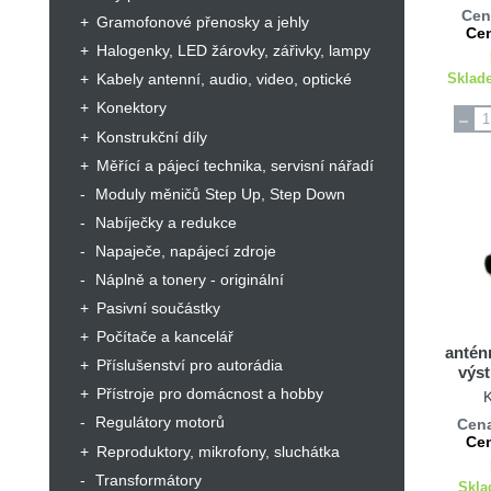
Cen
Gramofonové přenosky a jehly
Cen
Halogenky, LED žárovky, zářivky, lampy
Sklad
Kabely antenní, audio, video, optické
Konektory
Konstrukční díly
Měřící a pájecí technika, servisní nářadí
Moduly měničů Step Up, Step Down
Nabíječky a redukce
Napaječe, napájecí zdroje
Náplně a tonery - originální
Pasivní součástky
Počítače a kancelář
antén
Příslušenství pro autorádia
výs
Přístroje pro domácnost a hobby
Regulátory motorů
Cena
Cen
Reproduktory, mikrofony, sluchátka
Transformátory
Skla