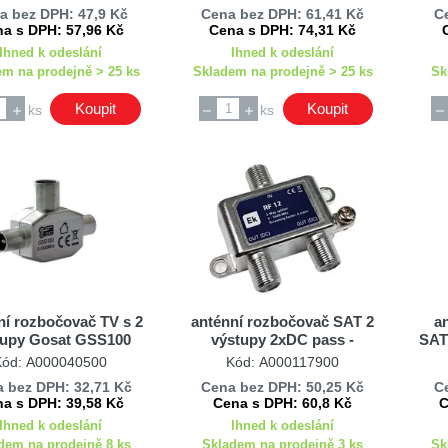
a bez DPH: 47,9 Kč
Cena bez DPH: 61,41 Kč
C
a s DPH: 57,96 Kč
Cena s DPH: 74,31 Kč
Ihned k odeslání
Ihned k odeslání
em na prodejně > 25 ks
Skladem na prodejně > 25 ks
Sk
Koupit
Koupit
ks
ks
ní rozbočovač TV s 2
anténní rozbočovač SAT 2
a
tupy Gosat GSS100
výstupy 2xDC pass -
SAT 
průchozí pro napájení ITS
Kód: A000040500
Kód: A000117900
RF12
 bez DPH: 32,71 Kč
Cena bez DPH: 50,25 Kč
C
a s DPH: 39,58 Kč
Cena s DPH: 60,8 Kč
C
Ihned k odeslání
Ihned k odeslání
dem na prodejně 8 ks
Skladem na prodejně 3 ks
Sk