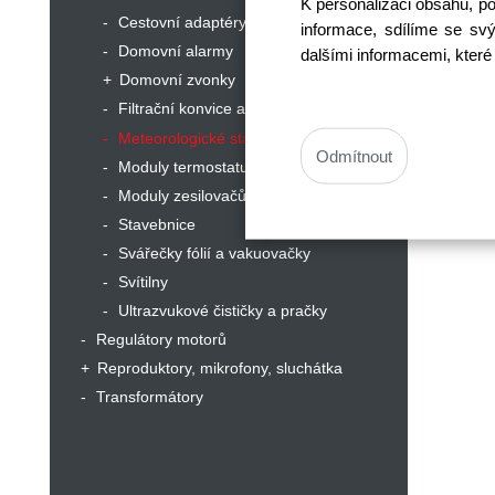
K personalizaci obsahu, p
Cestovní adaptéry
informace, sdílíme se svý
Domovní alarmy
dalšími informacemi, které 
Domovní zvonky
Filtrační konvice a láhve
Meteorologické stanice
Odmítnout
Moduly termostatu
Moduly zesilovačů a NF
Stavebnice
Svářečky fólií a vakuovačky
Svítilny
Ultrazvukové čističky a pračky
Regulátory motorů
Reproduktory, mikrofony, sluchátka
Transformátory