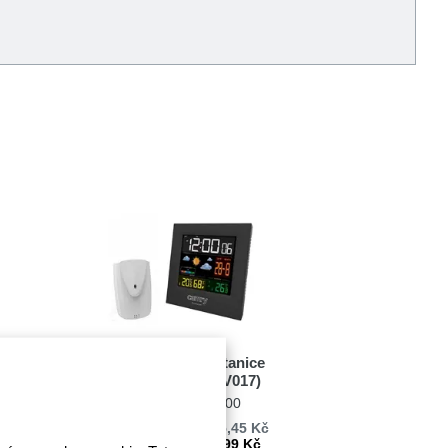
Meteorologická stanice
Camry CR 1166 (V017)
Kód: A000146700
Cena bez DPH: 445,45 Kč
Cena s DPH: 538,99 Kč