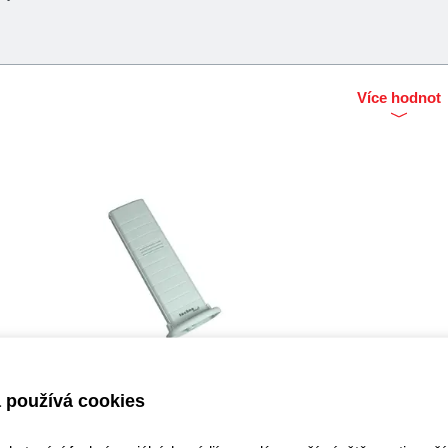
Více hodnot
Čidlo TX29 IT 868MHz k
meteo stanici
 používá cookies
Kód: A000144000
Cena bez DPH: 336,6 Kč
Cena s DPH: 407,29 Kč