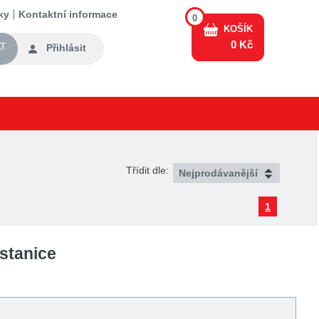
ky
Kontaktní informace
0
KOŠÍK
0 Kč
T
Přihlásit
Třídit dle:
1
stanice