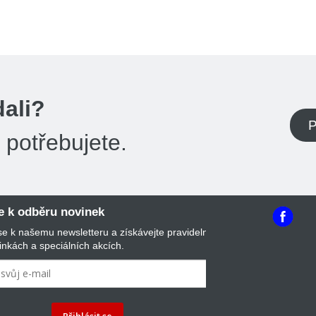
dali?
P
potřebujete.
se k odběru novinek
 se k našemu newsletteru a získávejte pravidelný
inkách a speciálních akcích.
Přihlásit se