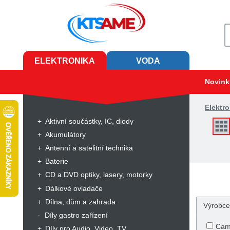
ELEKTRONIKA
VODA
Novink
Elektro
Aktivní součástky, IC, diody
Akumulátory
Antenní a satelitní technika
Baterie
CD a DVD optiky, lasery, motorky
Dálkové ovladače
Dílna, dům a zahrada
Výrobce
Díly gastro zařízení
Cam
Díly pro Audio, Video, TV