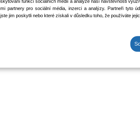
oskytování funkcí sociálních médií a analýze naší návštěvnosti využ
Ihned k odeslání
mi partnery pro sociální média, inzerci a analýzy. Partneři tyto
Skladem na prodejně 2 ks
jste jim poskytli nebo které získali v důsledku toho, že používáte jeji
Koupit
ks
So