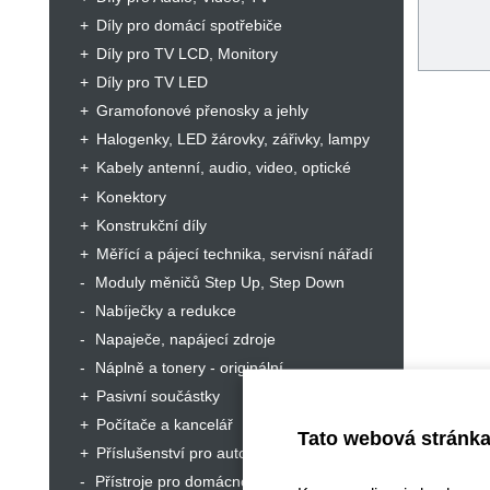
Díly pro domácí spotřebiče
Díly pro TV LCD, Monitory
Díly pro TV LED
Gramofonové přenosky a jehly
Halogenky, LED žárovky, zářivky, lampy
Kabely antenní, audio, video, optické
Konektory
Konstrukční díly
Měřící a pájecí technika, servisní nářadí
Moduly měničů Step Up, Step Down
Nabíječky a redukce
Napaječe, napájecí zdroje
Náplně a tonery - originální
Pasivní součástky
Počítače a kancelář
Tato webová stránka
Příslušenství pro autorádia
Přístroje pro domácnost a hobby