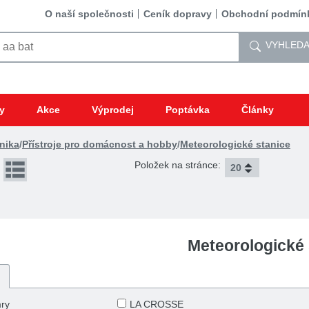
O naší společnosti
Ceník dopravy
Obchodní podmín
VYHLEDA
y
Akce
Výprodej
Poptávka
Články
nika
/
Přístroje pro domácnost a hobby
/
Meteorologické stanice
Položek na stránce:
Meteorologické 
ry
LA CROSSE