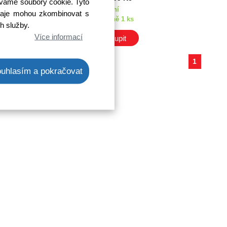
íváme soubory cookie. Tyto
Ihned k odeslání
 údaje mohou zkombinovat s
Skladem na prodejně 1 ks
ch služby.
Více informací
Koupit
ks
1
uhlasím a pokračovat