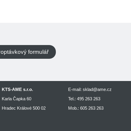
optávkový formulář
KTS-AME s.r.o.
E-mail:
sklad@ame.cz
Karla Čapka 60
Tel.:
495 263 263
Hradec Králové 500 02
Mob.:
605 263 263