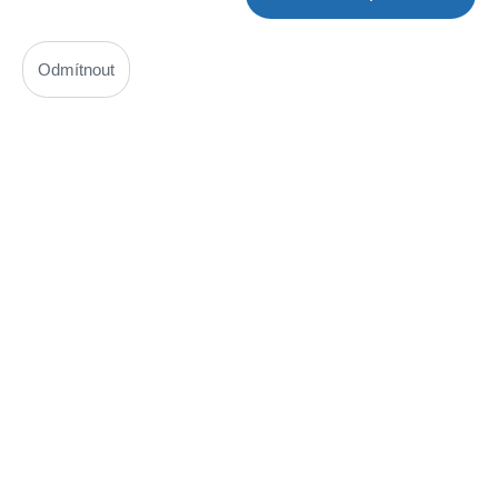
Akumulátor 1,2V / 720mAh Sanyo FDK HR-AAAU
Odmítnout
Kód: 650M052300
Nedostupné
Akumulátor 1.2V / 750mAh GP 75AAAH
Kód: 650M159400
Cena bez DPH: 54,25 Kč
Cena s DPH: 65,64 Kč