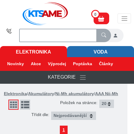
0
ELEKTRONIKA
VODA
Novinky
Akce
Výprodej
Poptávka
Články
KATEGORIE
Elektronika
/
Akumulátory
/
Ni-Mh akumulátory
/
AAA Nii-Mh
Položek na stránce:
Třídit dle:
1