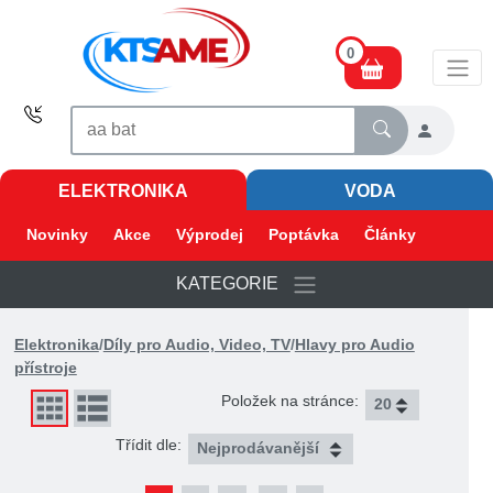
0
ELEKTRONIKA
VODA
Novinky
Akce
Výprodej
Poptávka
Články
KATEGORIE
Elektronika
/
Díly pro Audio, Video, TV
/
Hlavy pro Audio
přístroje
Položek na stránce:
Třídit dle: