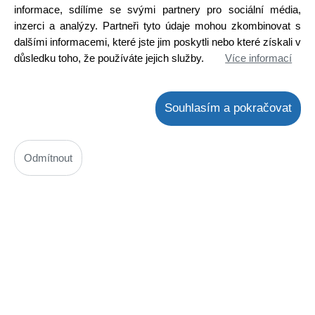
informace, sdílíme se svými partnery pro sociální média,
inzerci a analýzy. Partneři tyto údaje mohou zkombinovat s
dalšími informacemi, které jste jim poskytli nebo které získali v
důsledku toho, že používáte jejich služby.
Více informací
Souhlasím a pokračovat
Hlava stereo 210 ohm VGH0421-015, kazetové magnetofony
Kód: 590M030700
Odmítnout
Cena bez DPH: 149,76 Kč
Cena s DPH: 181,21 Kč
Ihned k odeslání
Skladem na prodejně 21 ks
Koupit
ks