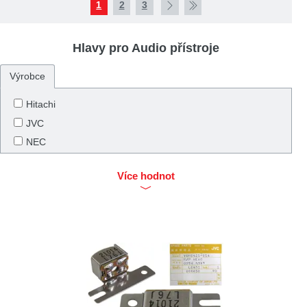
1
2
3
Hlavy pro Audio přístroje
Výrobce
Hitachi
JVC
NEC
Panasonic
Více hodnot
Sanyo
Sharp
Tesla
Toshiba