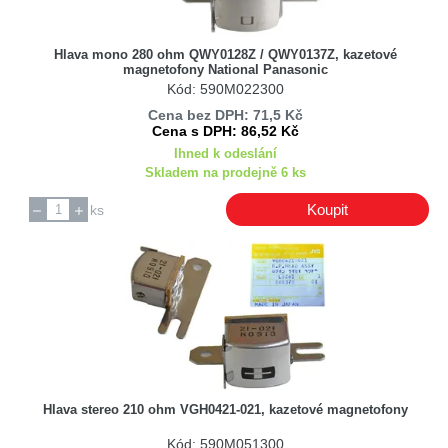
Hlava mono 280 ohm QWY0128Z / QWY0137Z, kazetové
magnetofony National Panasonic
Kód: 590M022300
Cena bez DPH: 71,5 Kč
Cena s DPH: 86,52 Kč
Ihned k odeslání
Skladem na prodejně 6 ks
Koupit
ks
Hlava stereo 210 ohm VGH0421-021, kazetové magnetofony
Kód: 590M051300