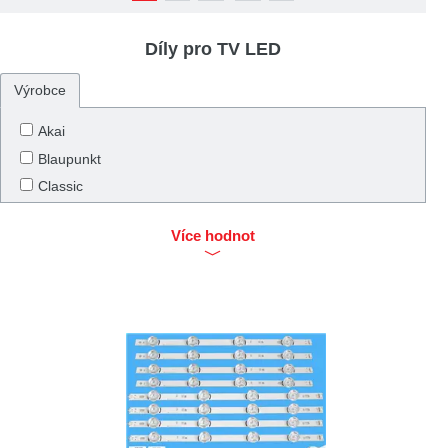
Díly pro TV LED
Výrobce
Akai
Blaupunkt
Classic
DIV
Více hodnot
ECG
FOX
Gogen
Grundig
Hisense
Hitachi
Hyundai
ChangHong / CHiQ