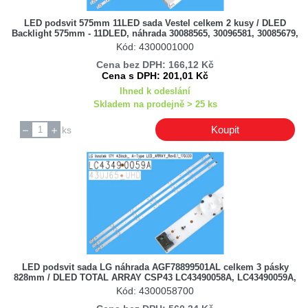
LED podsvit 575mm 11LED sada Vestel celkem 2 kusy / DLED
Backlight 575mm - 11DLED, náhrada 30088565, 30096581, 30085679,
30092508, 30085675, 30099524, SVV315A38,
Kód: 4300001000
Cena bez DPH: 166,12 Kč
Cena s DPH: 201,01 Kč
Ihned k odeslání
Skladem na prodejně > 25 ks
Koupit
ks
LED podsvit sada LG náhrada AGF78899501AL celkem 3 pásky
828mm / DLED TOTAL ARRAY CSP43 LC43490058A, LC43490059A,
LC43490089A, LC43490086A, 43UJ65_UHD, 3PCM00785A
Kód: 4300058700