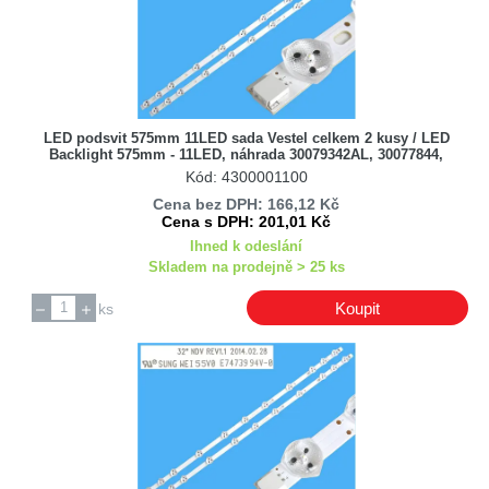
LED podsvit 575mm 11LED sada Vestel celkem 2 kusy / LED
Backlight 575mm - 11LED, náhrada 30079342AL, 30077844,
30075900, 30077640
Kód: 4300001100
Cena bez DPH: 166,12 Kč
Cena s DPH: 201,01 Kč
Ihned k odeslání
Skladem na prodejně > 25 ks
Koupit
ks