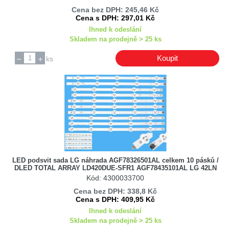
Thomson
Cena bez DPH: 245,46 Kč
Thomson / TCL
Cena s DPH: 297,01 Kč
Toshiba
Ihned k odeslání
Skladem na prodejně > 25 ks
Vestel
Vivax
Koupit
ks
Vizio
LED podsvit sada LG náhrada AGF78326501AL celkem 10 pásků /
DLED TOTAL ARRAY LD420DUE-SFR1 AGF78435101AL LG 42LN
Kód: 4300033700
Cena bez DPH: 338,8 Kč
Cena s DPH: 409,95 Kč
Ihned k odeslání
Skladem na prodejně > 25 ks