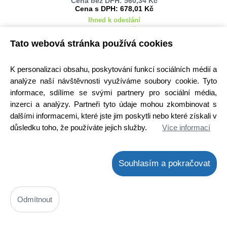
Cena bez DPH: 560,34 Kč
Cena s DPH: 678,01 Kč
Ihned k odeslání
Skladem na prodejně > 25 ks
Tato webová stránka používá cookies
Koupit
ks
K personalizaci obsahu, poskytování funkcí sociálních médií a
analýze naší návštěvnosti využíváme soubory cookie. Tyto
informace, sdílíme se svými partnery pro sociální média,
inzerci a analýzy. Partneři tyto údaje mohou zkombinovat s
dalšími informacemi, které jste jim poskytli nebo které získali v
důsledku toho, že používáte jejich služby.
Více informací
LED podsvit sada LG náhrada AGF78401701 celkem 10 pásků /
DLED TOTAL ARRAY AGF78401701AL 6916L-1989A + 6916L-1990A
Souhlasím a pokračovat
LG Innotek DRT3.0 55"
Kód: 4300038000
Cena bez DPH: 638,84 Kč
Cena s DPH: 773 Kč
Odmítnout
Ihned k odeslání
Skladem na prodejně 12 ks