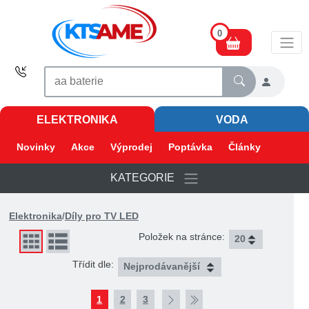
0
ELEKTRONIKA
VODA
Novinky
Akce
Výprodej
Poptávka
Články
KATEGORIE
Elektronika
/
Díly pro TV LED
Položek na stránce:
Třídit dle:
1
2
3