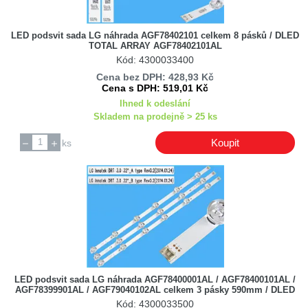
JVC
LG
LED podsvit sada LG náhrada AGF78402101 celkem 8 pásků / DLED
Loewe
TOTAL ARRAY AGF78402101AL
Kód: 4300033400
Metz
Cena bez DPH: 428,93 Kč
Normende
Cena s DPH: 519,01 Kč
Orava
Ihned k odeslání
Skladem na prodejně > 25 ks
Panasonic
PHILCO
Koupit
ks
Philips
Samsung
Sencor
Sharp
Sony
TCL
Telefunken
LED podsvit sada LG náhrada AGF78400001AL / AGF78400101AL /
AGF78399901AL / AGF79040102AL celkem 3 pásky 590mm / DLED
Tesla
TOTAL ARRAY AGF78400001AL 32LB
Kód: 4300033500