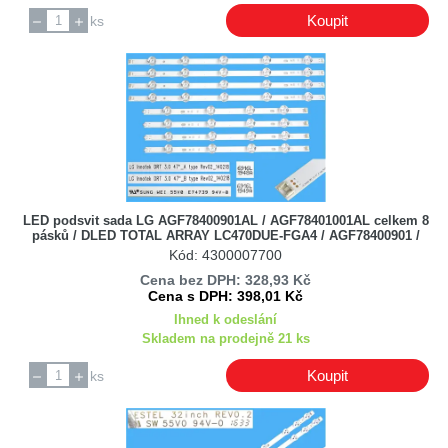
Koupit
ks
LED podsvit sada LG AGF78400901AL / AGF78401001AL celkem 8
pásků / DLED TOTAL ARRAY LC470DUE-FGA4 / AGF78400901 /
AGF78401001 47LB
Kód: 4300007700
Cena bez DPH: 328,93 Kč
Cena s DPH: 398,01 Kč
Ihned k odeslání
Skladem na prodejně 21 ks
Koupit
ks