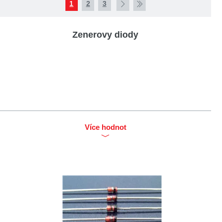
1
2
3
Zenerovy diody
Více hodnot