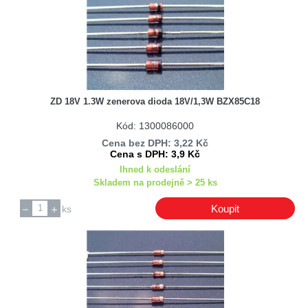
ZD 18V 1.3W zenerova dioda 18V/1,3W BZX85C18
Kód: 1300086000
Cena bez DPH: 3,22 Kč
Cena s DPH: 3,9 Kč
Ihned k odeslání
Skladem na prodejně > 25 ks
Koupit
ks