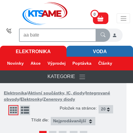
0
ELEKTRONIKA
VODA
Novinky
Akce
Výprodej
Poptávka
Články
KATEGORIE
Elektronika
/
Aktivní součástky, IC, diody
/
Integrované
obvody
/
Elektronky
/
Zenerovy diody
Položek na stránce:
Třídit dle: