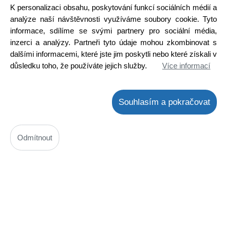
K personalizaci obsahu, poskytování funkcí sociálních médií a
Koupit
ks
analýze naší návštěvnosti využíváme soubory cookie. Tyto
informace, sdílíme se svými partnery pro sociální média,
inzerci a analýzy. Partneři tyto údaje mohou zkombinovat s
dalšími informacemi, které jste jim poskytli nebo které získali v
důsledku toho, že používáte jejich služby.
Více informací
Souhlasím a pokračovat
ZD 10V 1.3W zenerova dioda 10V/1,3W BZX85C10
Kód: 1300085400
Odmítnout
Cena bez DPH: 2,18 Kč
Cena s DPH: 2,64 Kč
Ihned k odeslání
Skladem na prodejně > 25 ks
Koupit
ks