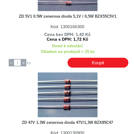
ZD 5V1 0.5W zenerova dioda 5,1V / 0,5W BZX55C5V1
Kód: 1300166300
Cena bez DPH: 1,42 Kč
Cena s DPH: 1,72 Kč
Ihned k odeslání
Skladem na prodejně > 25 ks
Koupit
ks
ZD 47V 1.3W zenerova dioda 47V/1,3W BZX85C47
Kód: 1300130900