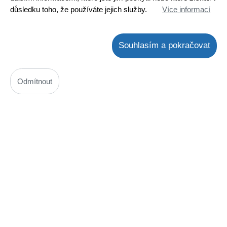
Spojka hadice nerozdělatelná D 32 - hadicový trn
důsledku toho, že používáte jejich služby.
Více informací
Kód: K02962150244
Cena bez DPH: 49,59 Kč
Souhlasím a pokračovat
Cena s DPH: 60 Kč
není skladem
! Termín na dotaz !
Odmítnout
Koupit
ks
Spojka redukovaná pro plovoucí hadici 32/38
Kód: K0296313238
Cena bez DPH: 53,8 Kč
Cena s DPH: 65,1 Kč