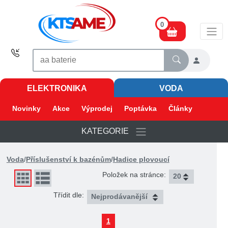
0
ELEKTRONIKA
VODA
Novinky
Akce
Výprodej
Poptávka
Články
KATEGORIE
Voda
/
Příslušenství k bazénům
/
Hadice plovoucí
Položek na stránce:
Třídit dle:
1