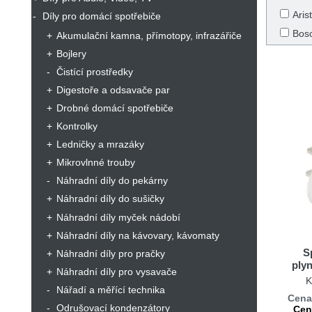
Aris
Díly pro domácí spotřebiče
Bos
Akumulační kamna, přímotopy, infrazářiče
ETA
Bojlery
Inde
Čistící prostředky
Digestoře a odsavače par
SM
Drobné domácí spotřebiče
Kontrolky
Ledničky a mrazáky
Mikrovlnné trouby
Náhradní díly do pekárny
Náhradní díly do sušičky
Náhradní díly myček nádobí
Náhradní díly na kávovary, kávomaty
S
Náhradní díly pro pračky
plyn
Náhradní díly pro vysavače
G
K
Nářadí a měřící technika
H
Cena
Odrušovací kondenzátory
Cen