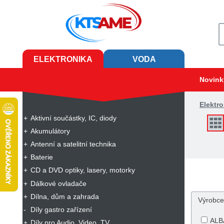
ELEKTRONIKA
VODA
Novink
Elektro
Aktivní součástky, IC, diody
Akumulátory
Antenní a satelitní technika
Baterie
CD a DVD optiky, lasery, motorky
Dálkové ovladače
Dílna, dům a zahrada
Výrobce
Díly gastro zařízení
ALB
Díly pro Audio, Video, TV