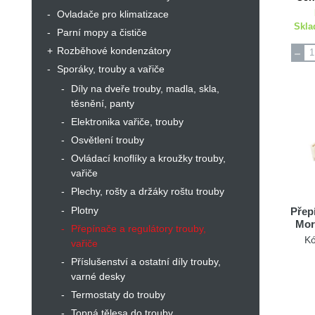
Ovladače pro klimatizace
Skla
Parní mopy a čističe
Rozběhové kondenzátory
Sporáky, trouby a vařiče
Díly na dveře trouby, madla, skla,
těsnění, panty
Elektronika vařiče, trouby
Osvětlení trouby
Ovládací knoflíky a kroužky trouby,
vařiče
Plechy, rošty a držáky roštu trouby
Plotny
Přep
Mor
Přepínače a regulátory trouby,
K
vařiče
Příslušenství a ostatní díly trouby,
varné desky
Termostaty do trouby
Topná tělesa do trouby