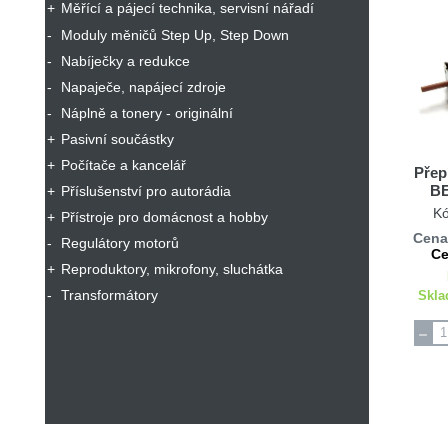
Měřící a pájecí technika, servisní nářadí
Moduly měničů Step Up, Step Down
Nabíječky a redukce
Napaječe, napájecí zdroje
Náplně a tonery - originální
Pasivní součástky
Počítače a kancelář
Přep
BE
Příslušenství pro autorádia
263
K
Přístroje pro domácnost a hobby
263
Cena
Regulátory motorů
Ce
Reproduktory, mikrofony, sluchátka
Transformátory
Skla