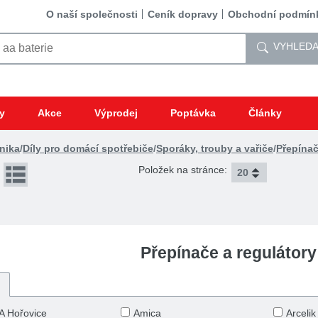
O naší společnosti
Ceník dopravy
Obchodní podmín
VYHLEDA
y
Akce
Výprodej
Poptávka
Články
nika
/
Díly pro domácí spotřebiče
/
Sporáky, trouby a vařiče
/
Přepínač
Položek na stránce:
Přepínače a regulátory
A Hořovice
Amica
Arcelik