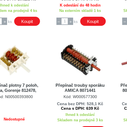
Ihned k odeslání
K odeslání do 48 hodin
dem na prodejně 4 ks
Na externím skladě 1 ks
S
Koupit
Koupit
ks
ks
ínač plotny 7 poloh,
Přepínač trouby sporáku
Pře
a, Gorenje 812478,
AMICA 8071441
8
850115
ód: N00500393800
Kód: W000577300
Cena bez DPH: 528,1 Kč
Ce
Cena s DPH: 639 Kč
C
Ihned k odeslání
Nedostupné
Skladem na prodejně 3 ks
S