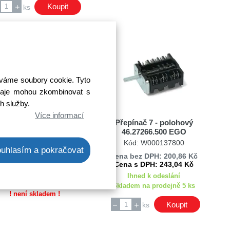
Koupit
ks
íváme soubory cookie. Tyto
 údaje mohou zkombinovat s
ch služby.
Více informací
řepínač funkcí trouby
Přepínač 7 - polohový
GORENJE 534151
46.27266.500 EGO
Kód: W000573300
Kód: W000137800
uhlasím a pokračovat
Cena bez DPH: 200,86 Kč
Cena s DPH: 243,04 Kč
Ihned k odeslání
Termín dodání na dotaz
Skladem na prodejně 5 ks
! není skladem !
Koupit
ks