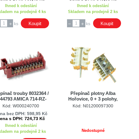
Ihned k odeslání
Ihned k odeslání
kladem na prodejně 4 ks
Skladem na prodejně 2 ks
Koupit
Koupit
ks
ks
pínač trouby 8032364 /
Přepínač plotny Alba
044793 AMICA 714-RZ-
Hořovice, 0 + 3 polohy,
0102
40430-75, 380 V
Kód: W000240700
Kód: N01200097300
na bez DPH: 598,95 Kč
ena s DPH: 724,73 Kč
Ihned k odeslání
Nedostupné
kladem na prodejně 2 ks