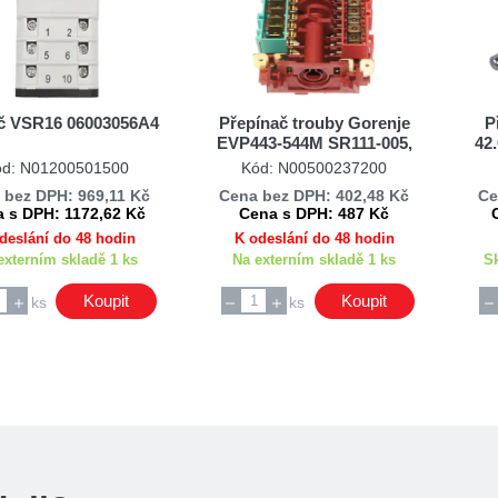
č VSR16 06003056A4
Přepínač trouby Gorenje
P
EVP443-544M SR111-005,
42
296331
ód: N01200501500
Kód: N00500237200
 bez DPH: 969,11 Kč
Cena bez DPH: 402,48 Kč
Ce
 s DPH: 1172,62 Kč
Cena s DPH: 487 Kč
deslání do 48 hodin
K odeslání do 48 hodin
externím skladě 1 ks
Na externím skladě 1 ks
S
Koupit
Koupit
ks
ks