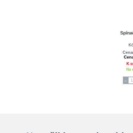
Spína
K
Cena
Cena
K o
Na 