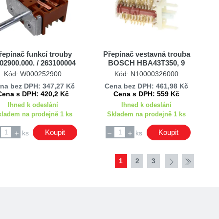
řepínač funkcí trouby
Přepínač vestavná trouba
.02900.000. / 263100004
BOSCH HBA43T350, 9
ARCELIK
poloh
Kód: W000252900
Kód: N10000326000
na bez DPH: 347,27 Kč
Cena bez DPH: 461,98 Kč
Cena s DPH: 420,2 Kč
Cena s DPH: 559 Kč
Ihned k odeslání
Ihned k odeslání
kladem na prodejně 1 ks
Skladem na prodejně 1 ks
Koupit
Koupit
ks
ks
1
2
3