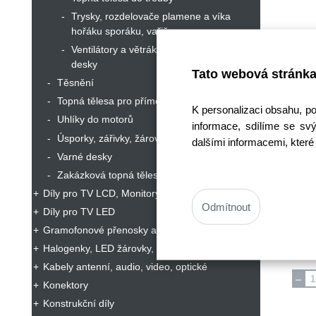
Trysky, rozdelovače plamene a víka
hořáku sporáku, vařiče
Ventilátory a větráky trouby, varné
desky
Tato webová stránka
Těsnění
Topná tělesa pro přímotopy
K personalizaci obsahu, p
Uhlíky do motorů
informace, sdílíme se svý
Úsporky, zářivky, žárovky, zdroje světla
dalšími informacemi, které 
Varné desky
Regu
Zakázková topná tělesa
8
Díly pro TV LCD, Monitory
K
Odmítnout
Díly pro TV LED
Běžn
Akční 
Gramofonové přenosky a jehly
Halogenky, LED žárovky, zářivky, lampy
Sklad
Kabely antenní, audio, video, optické
Konektory
Konstrukční díly