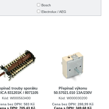
Bosch
Electrolux / AEG
e / Mora
Hisense / Gorenje
PHILCO
i
epínač trouby sporáku
Přepínač výkonu
ICA 831201K / 8071105
50.57021.010 13A/230V
5057021010
Kód: W000563400
Kód: W000030200
ena bez DPH: 583 Kč
Cena bez DPH: 288,99 Kč
ena s DPH: 705,43 Kč
Cena s DPH: 349,68 Kč