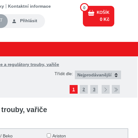
ky
Kontaktní informace
0
KOŠÍK
0 Kč
T
Přihlásit
e a regulátory trouby, vařiče
Třídit dle:
1
2
3
 trouby, vařiče
 / Beko
Ariston