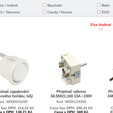
ton / Indesit
Baumatic
Beko
ch / Siemens
Candy / Hoover
EGO
Gorenje
Gorenj
Více hodnot
sit
Mora
Obzor
EG
Whirlpool / Indesit
Zanuss
pínač zapalování
Přepínač výkonu
Př
ového hořáku, bílý
50.55021.100 13A / 230V
AM
ORENJE, MORA,
EGO
ód: W000559200
Kód: W000129300
ISENSE 850033
 bez DPH: 114,22 Kč
Cena bez DPH: 288,43 Kč
C
a s DPH: 138,21 Kč
Cena s DPH: 349 Kč
C