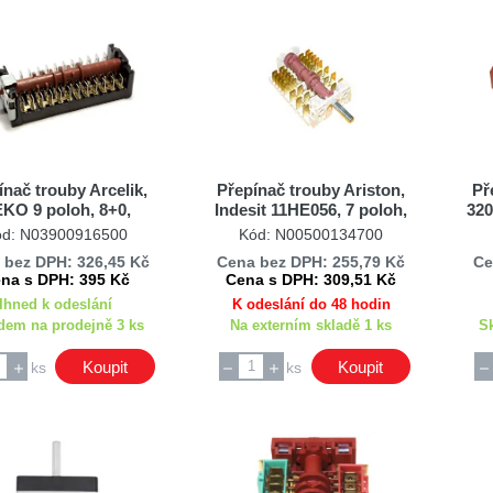
ínač trouby Arcelik,
Přepínač trouby Ariston,
Př
KO 9 poloh, 8+0,
Indesit 11HE056, 7 poloh,
320
100032, C00912638,
C00078435
ód: N03900916500
Kód: N00500134700
100021, C00917339
 bez DPH: 326,45 Kč
Cena bez DPH: 255,79 Kč
Ce
na s DPH: 395 Kč
Cena s DPH: 309,51 Kč
Ihned k odeslání
K odeslání do 48 hodin
dem na prodejně 3 ks
Na externím skladě 1 ks
S
Koupit
Koupit
ks
ks