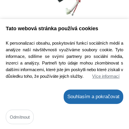
MW Transformátor 617081D001F 850W / 240V / 3.3V rozměr
105x125x87mm
Tato webová stránka používá cookies
Kód: 660W083300
Cena bez DPH: 1073,6 Kč
K personalizaci obsahu, poskytování funkcí sociálních médií a
Cena s DPH: 1299,06 Kč
analýze naší návštěvnosti využíváme soubory cookie. Tyto
Termín dodání na dotaz
! není skladem !
informace, sdílíme se svými partnery pro sociální média,
inzerci a analýzy. Partneři tyto údaje mohou zkombinovat s
Koupit
ks
dalšími informacemi, které jste jim poskytli nebo které získali v
důsledku toho, že používáte jejich služby.
Více informací
Souhlasím a pokračovat
Odmítnout
Transformátor mikrovlnné trouby Samsung DE26-10100A ( B ) SHV-
945EG1 230V 50Hz