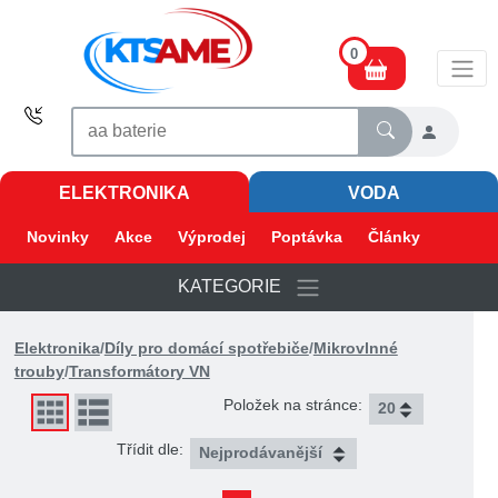
0
ELEKTRONIKA
VODA
Novinky
Akce
Výprodej
Poptávka
Články
KATEGORIE
Elektronika
/
Díly pro domácí spotřebiče
/
Mikrovlnné
trouby
/
Transformátory VN
Položek na stránce:
Třídit dle: