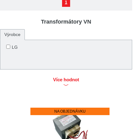
1
Transformátory VN
Výrobce
LG
Více hodnot
NA OBJEDNÁVKU