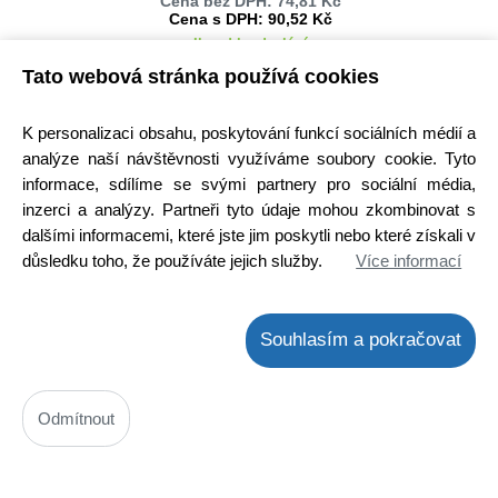
Cena bez DPH: 74,81 Kč
Cena s DPH: 90,52 Kč
Ihned k odeslání
Skladem na prodejně 1 ks
Tato webová stránka používá cookies
Koupit
ks
K personalizaci obsahu, poskytování funkcí sociálních médií a
analýze naší návštěvnosti využíváme soubory cookie. Tyto
informace, sdílíme se svými partnery pro sociální média,
inzerci a analýzy. Partneři tyto údaje mohou zkombinovat s
dalšími informacemi, které jste jim poskytli nebo které získali v
důsledku toho, že používáte jejich služby.
Více informací
Kabel 2xCINCH / 2xCINCH 2.5m
Souhlasím a pokračovat
Kód: A000016000
Cena bez DPH: 61,41 Kč
Cena s DPH: 74,31 Kč
Odmítnout
Ihned k odeslání
Skladem na prodejně 3 ks