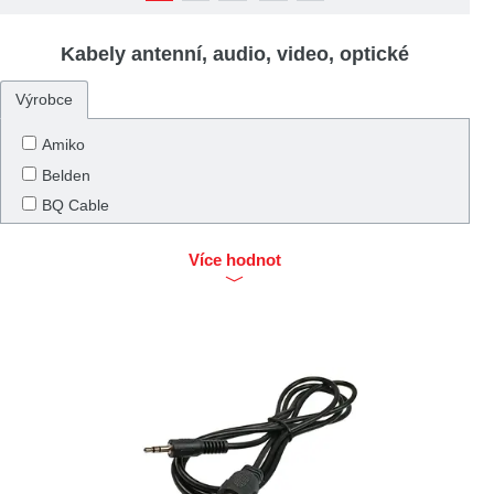
Kabely antenní, audio, video, optické
Výrobce
Amiko
Belden
BQ Cable
COM
Více hodnot
DELL
Emos
FK Technics
Geti
Goobay
Helukabel
KSS Wiring
Muldental