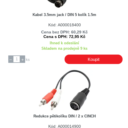
NC
Nedis
Kabel 3.5mm jack / DIN 5 kolík 1.5m
NINIGI
Kód: A000018400
Nordix
Cena bez DPH: 60,29 Kč
Panasonic
Cena s DPH: 72,95 Kč
Philips
Ihned k odeslání
Skladem na prodejně 9 ks
PremiumCord
Samsung
Koupit
ks
Sencor
Tasker
TST
Zircon
Redukce pětikolíku DIN / 2 x CINCH
Kód: A000014900