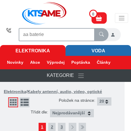
0
ELEKTRONIKA
VODA
Novinky
Akce
Výprodej
Poptávka
Články
KATEGORIE
Elektronika
/
Kabely antenní, audio, video, optické
Položek na stránce:
Třídit dle:
1
2
3