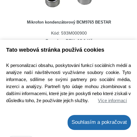
Mikrofon kondenzátorový BCM9765 BESTAR
Kód: 593M000900
Cena bez DPH: 12,1 Kč
Cena s DPH: 14,64 Kč
Tato webová stránka používá cookies
Ihned k odeslání
Skladem na prodejně > 25 ks
K personalizaci obsahu, poskytování funkcí sociálních médií a
Koupit
ks
analýze naší návštěvnosti využíváme soubory cookie. Tyto
informace, sdílíme se svými partnery pro sociální média,
inzerci a analýzy. Partneři tyto údaje mohou zkombinovat s
dalšími informacemi, které jste jim poskytli nebo které získali v
důsledku toho, že používáte jejich služby.
Více informací
Souhlasím a pokračovat
Mikrofon dynamický DM50 VIVANCO