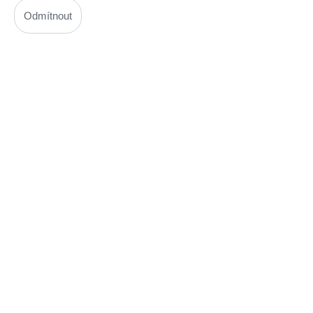
Kód: 593M031300
Odmítnout
Termín dodání na dotaz
! není skladem !
Auto-EQ kalibrační mikrofon pro reciever Pioneer APM7011
Kód: 593M031600
Nedostupné