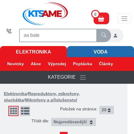
0
ELEKTRONIKA
VODA
Novinky
Akce
Výprodej
Poptávka
Články
KATEGORIE
Elektronika
/
Reproduktory, mikrofony,
sluchátka
/
Mikrofony a příslušenství
Položek na stránce:
Třídit dle: