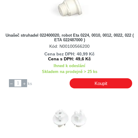
Domo
Electrolux / AEG
ETA
Gallet
Unašeč struhadel 022400020, robot Eta 0224, 0010, 0012, 0022, 022 (
Gorenje
ETA 022487000 )
Kód: N00100566200
Groupe Seb
Cena bez DPH: 40,99 Kč
Hisense / Gorenje
Cena s DPH: 49,6 Kč
Kenwood
Ihned k odeslání
Skladem na prodejně > 25 ks
Krups
Moulinex / Tefal
Koupit
ks
NC
Philips
PHILIPS / SAECO
Saeco / Philips
Sencor
SilverCrest