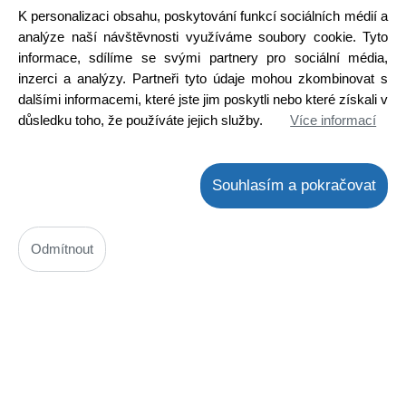
Ihned k odeslání
K personalizaci obsahu, poskytování funkcí sociálních médií a
Skladem na prodejně > 25 ks
analýze naší návštěvnosti využíváme soubory cookie. Tyto
informace, sdílíme se svými partnery pro sociální média,
Koupit
ks
inzerci a analýzy. Partneři tyto údaje mohou zkombinovat s
dalšími informacemi, které jste jim poskytli nebo které získali v
důsledku toho, že používáte jejich služby.
Více informací
Souhlasím a pokračovat
Nůž masomlýnku BOSCH MUM4xxx 00028887 / 00620949 náhrada
Odmítnout
Kód: W000255600
Cena bez DPH: 139,67 Kč
Cena s DPH: 169 Kč
Ihned k odeslání
Skladem na prodejně 20 ks
Koupit
ks