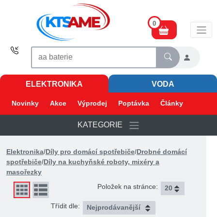
0
ELEKTRONIKA
VODA
Novinky
Akce
Výprodej
Poptávka
Články
KATEGORIE
Elektronika
/
Díly pro domácí spotřebiče
/
Drobné domácí
spotřebiče
/
Díly na kuchyňské roboty, mixéry a
masořezky
Položek na stránce:
Třídit dle: