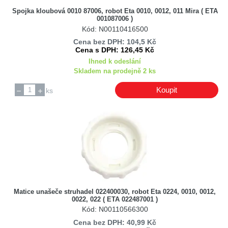
SMEG
Spojka kloubová 0010 87006, robot Eta 0010, 0012, 011 Mira ( ETA
001087006 )
Tefal
Kód: N00110416500
Vorwerk
Cena bez DPH: 104,5 Kč
Whirlpool / Indesit
Cena s DPH: 126,45 Kč
Zelmer
Ihned k odeslání
Skladem na prodejně 2 ks
Koupit
ks
Matice unašeče struhadel 022400030, robot Eta 0224, 0010, 0012,
0022, 022 ( ETA 022487001 )
Kód: N00110566300
Cena bez DPH: 40,99 Kč