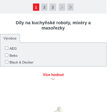
1
2
3
Díly na kuchyňské roboty, mixéry a
masořezky
Výrobce
AEG
Beko
Black & Decker
Bosch
Více hodnot
Bosch / Siemens
Braun
Bravo
Cuisinart
DeLonghi
DeLonghi / KENWOOD