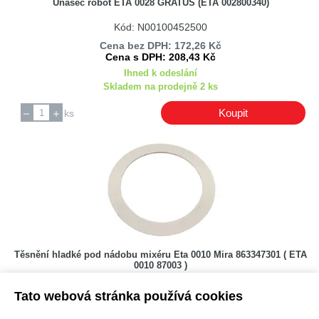
Unašeč robot ETA 0028 GRATUS (ETA 002800340)
Kód: N00100452500
Cena bez DPH: 172,26 Kč
Cena s DPH: 208,43 Kč
Ihned k odeslání
Skladem na prodejně 2 ks
Koupit
ks
Těsnění hladké pod nádobu mixéru Eta 0010 Mira 863347301 ( ETA
0010 87003 )
Kód: N00100416200
Tato webová stránka používá cookies
Cena bez DPH: 37,19 Kč
Cena s DPH: 45 Kč