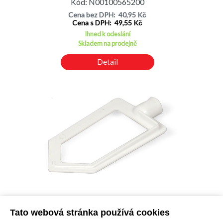
Kód: N00100565200
Cena bez DPH: 40,95 Kč
Cena s DPH: 49,55 Kč
Ihned k odeslání
Skladem na prodejně
Detail
Metla šlehače 022200040, robot Eta 0222, 0010, 0012, 0022, 022
Tato webová stránka používá cookies
( ETA 022287000 )