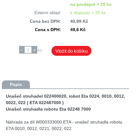
na prodejně > 25 ks
Externí sklad:
k dispozici > 25 ks
Cena bez DPH:
40,99 Kč
Cena s DPH:
49,6 Kč
ks
Vložit do košíku
Popis
Unašeč struhadel 022400020, robot Eta 0224, 0010, 0012,
0022, 022 ( ETA 022487000 )
Unašeč struhadla robotu Eta 02248 7000
Náhrada za díl W000333000 ETA - unašeč struhadla robotu
ETA 0010, 0012, 0221, 0022, 022