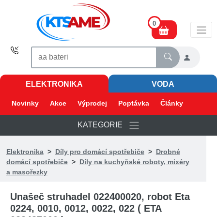
0
ELEKTRONIKA
VODA
Novinky
Akce
Výprodej
Poptávka
Články
KATEGORIE
Elektronika
>
Díly pro domácí spotřebiče
>
Drobné
domácí spotřebiče
>
Díly na kuchyňské roboty, mixéry
a masořezky
Unašeč struhadel 022400020, robot Eta
0224, 0010, 0012, 0022, 022 ( ETA