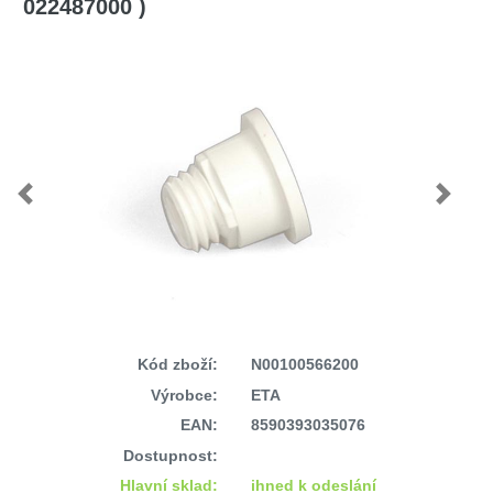
022487000 )
Previous
Next
Kód zboží:
N00100566200
Výrobce:
ETA
EAN:
8590393035076
Dostupnost:
Hlavní sklad:
ihned k odeslání