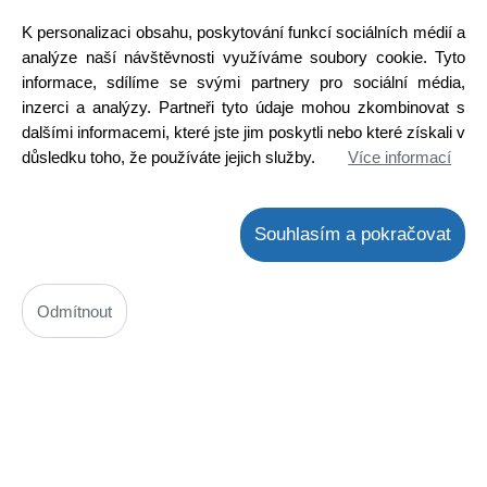
Kód: N00110565600
K personalizaci obsahu, poskytování funkcí sociálních médií a
Cena bez DPH: 54,63 Kč
Cena s DPH: 66,10 Kč
analýze naší návštěvnosti využíváme soubory cookie. Tyto
Ihned k odeslání
informace, sdílíme se svými partnery pro sociální média,
Skladem na prodejně
inzerci a analýzy. Partneři tyto údaje mohou zkombinovat s
dalšími informacemi, které jste jim poskytli nebo které získali v
Detail
důsledku toho, že používáte jejich služby.
Více informací
Souhlasím a pokračovat
Odmítnout
Šroub M5 x 10mm 022100030 robot Eta 0221, 0010, 0012, 0022,
022 ( ETA 022187001 )