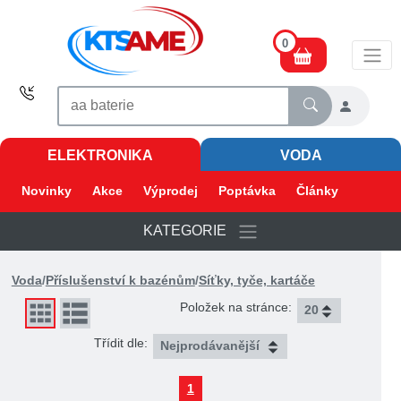
0
ELEKTRONIKA
VODA
Novinky
Akce
Výprodej
Poptávka
Články
KATEGORIE
Voda
/
Příslušenství k bazénům
/
Síťky, tyče, kartáče
Položek na stránce:
Třídit dle:
1