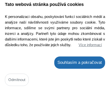
Tato webová stránka používá cookies
K personalizaci obsahu, poskytování funkcí sociálních médií a
analýze naší návštěvnosti využíváme soubory cookie. Tyto
Síťka hladinová Economy s hliníkovou tyčkou 1,5 m
informace, sdílíme se svými partnery pro sociální média,
inzerci a analýzy. Partneři tyto údaje mohou zkombinovat s
Kód: K0212LS15EB
dalšími informacemi, které jste jim poskytli nebo které získali v
Cena bez DPH: 223,14 Kč
důsledku toho, že používáte jejich služby.
Více informací
Cena s DPH: 270 Kč
není skladem
! Termín na dotaz !
Souhlasím a pokračovat
Koupit
ks
Odmítnout