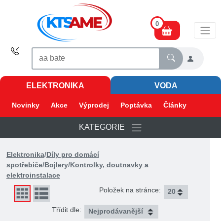
0
ELEKTRONIKA
VODA
Novinky
Akce
Výprodej
Poptávka
Články
KATEGORIE
Elektronika
/
Díly pro domácí
spotřebiče
/
Bojlery
/
Kontrolky, doutnavky a
elektroinstalace
Položek na stránce:
Třídit dle: