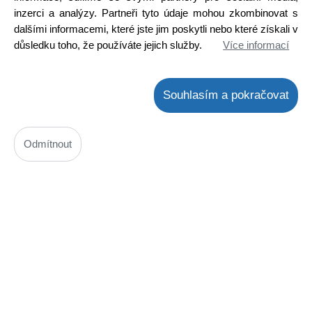
K odeslání do 48 hodin
inzerci a analýzy. Partneři tyto údaje mohou zkombinovat s
Na externím skladě 5 ks
dalšími informacemi, které jste jim poskytli nebo které získali v
Koupit
ks
důsledku toho, že používáte jejich služby.
Více informací
Souhlasím a pokračovat
Odmítnout
Kontrolka bílá s kabelem - světelný zdroj - 230V
Kód: N00900381900
Cena bez DPH: 57,03 Kč
Cena s DPH: 69,01 Kč
K odeslání do 48 hodin
Na externím skladě 4 ks
Koupit
ks