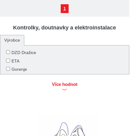
1
Kontrolky, doutnavky a elektroinstalace
Výrobce
DZD Dražice
ETA
Gorenje
Tatramat
Více hodnot