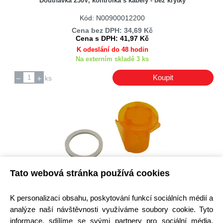
Doutnavka 230V, kontrolka s kabely - bez krytky
Kód: N00900012200
Cena bez DPH: 34,69 Kč
Cena s DPH: 41,97 Kč
K odeslání do 48 hodin
Na externím skladě 3 ks
Koupit
ks
Tato webová stránka používá cookies
Oranžová krytka doutnavky pro otvor 12,5mm
Kód: N00900012300
K personalizaci obsahu, poskytování funkcí sociálních médií a
Cena bez DPH: 6,76 Kč
analýze naší návštěvnosti využíváme soubory cookie. Tyto
Cena s DPH: 8,18 Kč
informace, sdílíme se svými partnery pro sociální média,