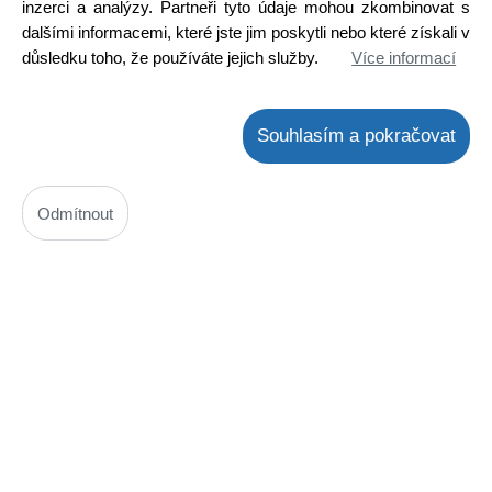
inzerci a analýzy. Partneři tyto údaje mohou zkombinovat s
Kód: 480M034500
dalšími informacemi, které jste jim poskytli nebo které získali v
důsledku toho, že používáte jejich služby.
Více informací
Nedostupné
Souhlasím a pokračovat
Odmítnout
SLE43FS802TCSB Dálkový ovladač Sencor originální
Kód: 480M037600
Nedostupné
DOPRODEJ