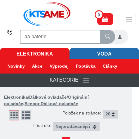
0
ELEKTRONIKA
VODA
Novinky
Akce
Výprodej
Poptávka
Články
KATEGORIE
Elektronika
/
Dálkové ovladače
/
Originální
ovladače
/
Sencor Dálkové ovladače
Položek na stránce:
Třídit dle: