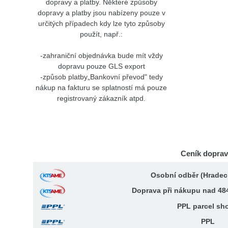
dopravy a platby. Některé způsoby
dopravy a platby jsou nabízeny pouze v
určitých případech kdy lze tyto způsoby
použít, např.:
-zahraniční objednávka bude mít vždy
dopravu pouze GLS export
-způsob platby„Bankovní převod" tedy
nákup na fakturu se splatností má pouze
registrovaný zákazník atpd.
Ceník dopra
Osobní odběr (Hradec
Doprava při nákupu nad 48
PPL parcel sh
PPL