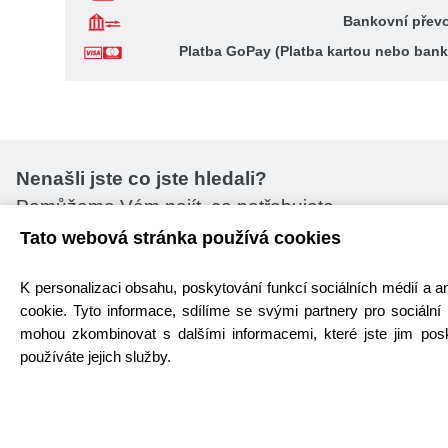
Bankovní přev
Platba GoPay (Platba kartou nebo ba
Nenašli jste co jste hledali?
Pomůžeme Vám najít, co potřebujete.
Tato webová stránka používá cookies
Poptávkový formulář
K personalizaci obsahu, poskytování funkcí sociálních médií a 
cookie. Tyto informace, sdílíme se svými partnery pro sociální m
mohou zkombinovat s dalšími informacemi, které jste jim posky
Úvod
Top nabídka
používáte jejich služby.
Poptávka
Novinky
Články
Výprodej