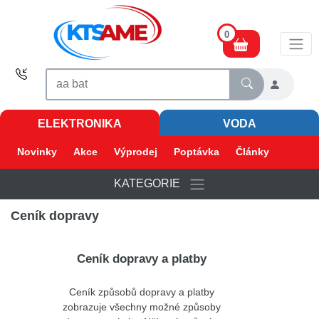
0
ELEKTRONIKA
VODA
Novinky
Akce
Výprodej
Poptávka
Články
KATEGORIE
Ceník dopravy
Ceník dopravy a platby
Ceník způsobů dopravy a platby
zobrazuje všechny možné způsoby