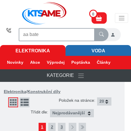
0
ELEKTRONIKA
VODA
Novinky
Akce
Výprodej
Poptávka
Články
KATEGORIE
Elektronika
/
Konstrukční díly
Položek na stránce:
Třídit dle:
1
2
3