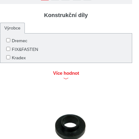
Konstrukční díly
Výrobce
Dremec
FIX&FASTEN
Kradex
KSS
Více hodnot
Maszczyk
NINIGI
Remoska