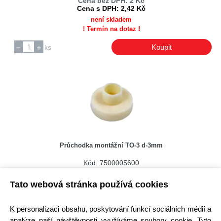
Cena bez DPH: 2 Kč
Cena s DPH: 2,42 Kč
není skladem
! Termín na dotaz !
Koupit
ks
Průchodka montážní TO-3 d-3mm
Kód: 7500005600
Cena bez DPH: 3,03 Kč
Cena s DPH: 3,67 Kč
Tato webová stránka používá cookies
Ihned k odeslání
Skladem na prodejně > 25 ks
K personalizaci obsahu, poskytování funkcí sociálních médií a
analýze naší návštěvnosti využíváme soubory cookie. Tyto