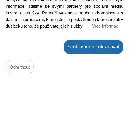
Koupit
ks
informace, sdílíme se svými partnery pro sociální média,
inzerci a analýzy. Partneři tyto údaje mohou zkombinovat s
dalšími informacemi, které jste jim poskytli nebo které získali v
důsledku toho, že používáte jejich služby.
Více informací
Souhlasím a pokračovat
Keramický korálek Steatit d=4,8 / 9mm, balení 50 ks
Odmítnout
Kód: N01400105000
Cena bez DPH: 77,16 Kč
Cena s DPH: 93,36 Kč
K odeslání do 48 hodin
Na externím skladě 6 ks
Koupit
ks