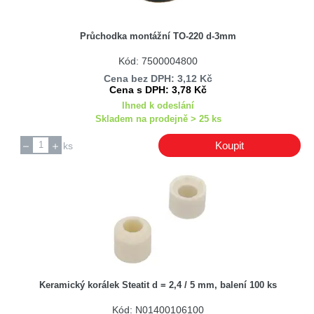
Průchodka montážní TO-220 d-3mm
Kód: 7500004800
Cena bez DPH: 3,12 Kč
Cena s DPH: 3,78 Kč
Ihned k odeslání
Skladem na prodejně > 25 ks
Koupit
ks
Keramický korálek Steatit d = 2,4 / 5 mm, balení 100 ks
Kód: N01400106100