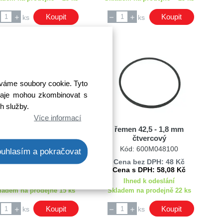
Koupit
Koupit
ks
ks
íváme soubory cookie. Tyto
 údaje mohou zkombinovat s
ch služby.
Více informací
řemen 74,5 - 2,0 mm
řemen 42,5 - 1,8 mm
čtvercový
čtvercový
Kód: 600M040300
Kód: 600M048100
uhlasím a pokračovat
ena bez DPH: 41,12 Kč
Cena bez DPH: 48 Kč
Cena s DPH: 49,76 Kč
Cena s DPH: 58,08 Kč
Ihned k odeslání
Ihned k odeslání
ladem na prodejně 15 ks
Skladem na prodejně 22 ks
Koupit
Koupit
ks
ks