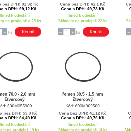
 bez DPH: 81,92 Kč
Cena bez DPH: 41,1 Kč
Ce
a s DPH: 99,12 Kč
Cena s DPH: 49,73 Kč
Ihned k odeslání
Ihned k odeslání
em na prodejně > 25 ks
Skladem na prodejně 22 ks
Sk
Koupit
Koupit
ks
ks
men 70,0 - 2,0 mm
řemen 39,5 - 1,5 mm
čtvercový
čtvercový
ód: 600M055900
Kód: 600M009500
a bez DPH: 53,3 Kč
Cena bez DPH: 41,12 Kč
C
a s DPH: 64,49 Kč
Cena s DPH: 49,76 Kč
Ihned k odeslání
Ihned k odeslání
em na prodejně 19 ks
Skladem na prodejně 14 ks
Skl