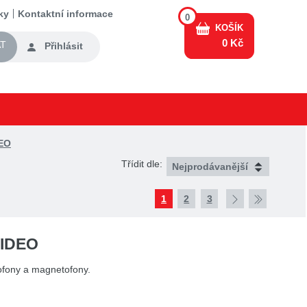
ky
Kontaktní informace
0
KOŠÍK
0 Kč
T
Přihlásit
EO
Třídit dle:
1
2
3
VIDEO
ofony a magnetofony.