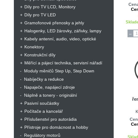
Cena
Díly pro TV LCD, Monitory
Cen
Díly pro TV LED
Sklad
Gramofonové přenosky a jehly
Halogenky, LED žárovky, zářivky, lampy
Kabely antenní, audio, video, optické
Konektory
Konstrukční díly
Měřící a pájecí technika, servisní nářadí
Moduly měničů Step Up, Step Down
Nabíječky a redukce
Napaječe, napájecí zdroje
Náplně a tonery - originální
ře
Pasivní součástky
Počítače a kancelář
K
Cen
Příslušenství pro autorádia
Cen
Přístroje pro domácnost a hobby
Regulátory motorů
Sklad