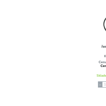
ře
K
Cena
Cen
Sklad