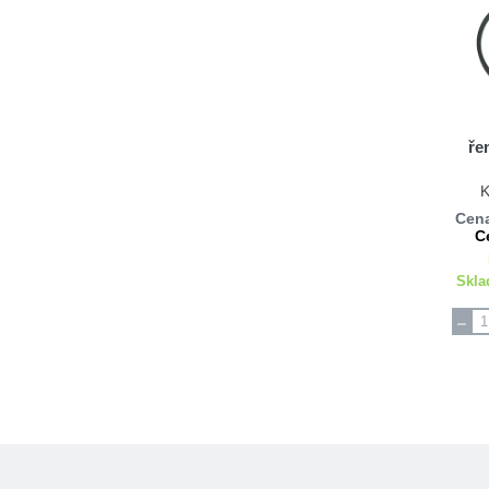
ře
K
Cena
C
Skla