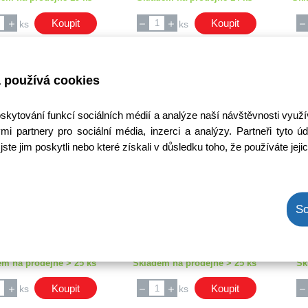
Koupit
Koupit
ks
ks
 používá cookies
oskytování funkcí sociálních médií a analýze naší návštěvnosti využ
mi partnery pro sociální média, inzerci a analýzy. Partneři tyto
jste jim poskytli nebo které získali v důsledku toho, že používáte jeji
men 48,0 - 1,5 mm
řemen 37,5 - 1,7 mm
čtvercový
čtvercový
ód: 600M054400
Kód: 600M021300
So
 bez DPH: 41,12 Kč
Cena bez DPH: 41,12 Kč
C
a s DPH: 49,76 Kč
Cena s DPH: 49,76 Kč
Ihned k odeslání
Ihned k odeslání
em na prodejně > 25 ks
Skladem na prodejně > 25 ks
Sk
Koupit
Koupit
ks
ks