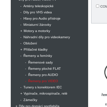
Antény teleskopické
CO
Díly pro VHS videa
Hlavy pro Audio přístroje
Miniaturní žárovky
Motory a motorky
Náhradní díly pro videokamery
Obložení
Přítlačné kladky
Řemeny a řemínky
Řemenové sady
Řemeny ploché FLAT
Řemeny pro AUDIO
Řemeny pro VIDEO
Tunery s konektorem IEC
Vypínače, mikrospínače, relé
řem
Zámečky
K
Díly pro domácí spotřebiče