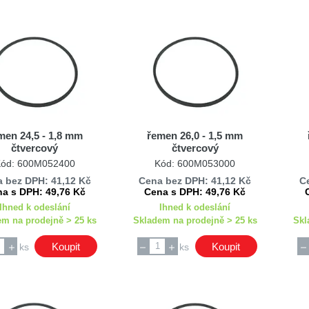
men 24,5 - 1,8 mm
řemen 26,0 - 1,5 mm
čtvercový
čtvercový
ód: 600M052400
Kód: 600M053000
 bez DPH: 41,12 Kč
Cena bez DPH: 41,12 Kč
C
a s DPH: 49,76 Kč
Cena s DPH: 49,76 Kč
Ihned k odeslání
Ihned k odeslání
em na prodejně > 25 ks
Skladem na prodejně > 25 ks
Skl
Koupit
Koupit
ks
ks