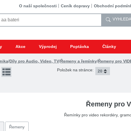
O naší společnosti
Ceník dopravy
Obchodní podmín
VYHLEDA
y
Akce
Výprodej
Poptávka
Články
nika
/
Díly pro Audio, Video, TV
/
Řemeny a řemínky
/
Řemeny pro VID
Položek na stránce:
Řemeny pro 
Řemínky pro video rekordéry, gram
Řemeny