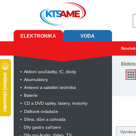
ELEKTRONIKA
VODA
Novink
Elektro
Aktivní součástky, IC, diody
Akumulátory
Antenní a satelitní technika
Baterie
CD a DVD optiky, lasery, motorky
Dálkové ovladače
Dílna, dům a zahrada
Díly gastro zařízení
Výrobce
Díly pro Audio, Video, TV