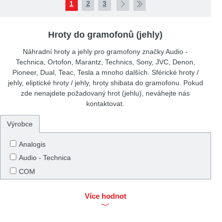
1
2
3
Hroty do gramofonů (jehly)
Náhradní hroty a jehly pro gramofony značky Audio -
Technica, Ortofon, Marantz, Technics, Sony, JVC, Denon,
Pioneer, Dual, Teac, Tesla a mnoho dalších. Sférické hroty /
jehly, eliptické hroty / jehly, hroty shibata do gramofonu. Pokud
zde nenajdete požadovaný hrot (jehlu), neváhejte nás
kontaktovat.
Výrobce
Analogis
Audio - Technica
COM
Dual
Více hodnot
Elac
Goldring