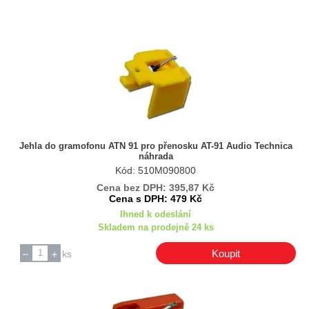
JVC
NC
Nivico
Philips
RCS
RFT
Roadstar
Sansui
Jehla do gramofonu ATN 91 pro přenosku AT-91 Audio Technica
Sanyo
náhrada
Kód: 510M090800
Sencor
Cena bez DPH: 395,87 Kč
Shure
Cena s DPH: 479 Kč
Sony
Ihned k odeslání
Skladem na prodejně 24 ks
Technics / Panasonic
Tenorel
Koupit
ks
Toshiba