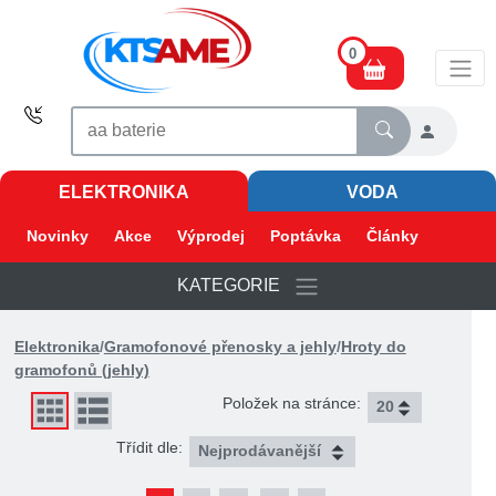
0
ELEKTRONIKA
VODA
Novinky
Akce
Výprodej
Poptávka
Články
KATEGORIE
Elektronika
/
Gramofonové přenosky a jehly
/
Hroty do
gramofonů (jehly)
Položek na stránce:
Třídit dle: