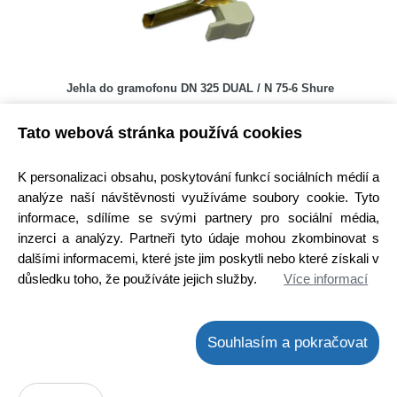
Jehla do gramofonu DN 325 DUAL / N 75-6 Shure
Kód: 510M091300
Tato webová stránka používá cookies
Cena bez DPH: 536,36 Kč
Cena s DPH: 649 Kč
K personalizaci obsahu, poskytování funkcí sociálních médií a
Ihned k odeslání
Skladem na prodejně 4 ks
analýze naší návštěvnosti využíváme soubory cookie. Tyto
informace, sdílíme se svými partnery pro sociální média,
Koupit
ks
inzerci a analýzy. Partneři tyto údaje mohou zkombinovat s
dalšími informacemi, které jste jim poskytli nebo které získali v
důsledku toho, že používáte jejich služby.
Více informací
Souhlasím a pokračovat