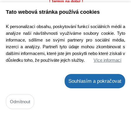
! Termín na dotaz !
Tato webová stránka používá cookies
Koupit
ks
K personalizaci obsahu, poskytování funkcí sociálních médií a
analýze naší návštěvnosti využíváme soubory cookie. Tyto
informace, sdílíme se svými partnery pro sociální média,
inzerci a analýzy. Partneři tyto údaje mohou zkombinovat s
dalšími informacemi, které jste jim poskytli nebo které získali v
důsledku toho, že používáte jejich služby.
Více informací
Náhradní hlavice elektrického zubního kartáčku Eta 0292, ( ETA
0292 90000 )
Souhlasím a pokračovat
Kód: N01800585000
Cena bez DPH: 144,62 Kč
Cena s DPH: 174,99 Kč
K odeslání do 48 hodin
Odmítnout
Na externím skladě 5 ks
Koupit
ks