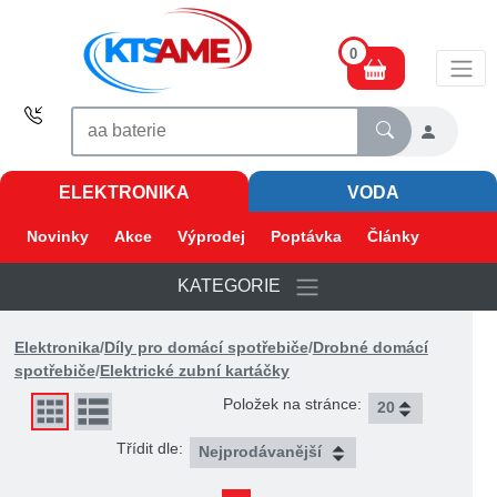
0
ELEKTRONIKA
VODA
Novinky
Akce
Výprodej
Poptávka
Články
KATEGORIE
Elektronika
/
Díly pro domácí spotřebiče
/
Drobné domácí
spotřebiče
/
Elektrické zubní kartáčky
Položek na stránce:
Třídit dle: