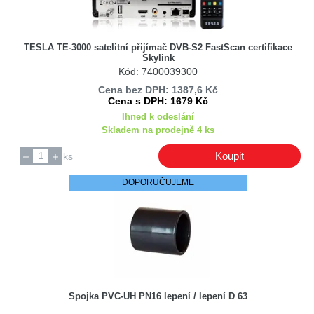
Backer ELTOP
Bachmann
TESLA TE-3000 satelitní přijímač DVB-S2 FastScan certifikace
Bauknecht
Skylink
Kód: 7400039300
Baumatic
Cena bez DPH: 1387,6 Kč
BC
Cena s DPH: 1679 Kč
Beko
Ihned k odeslání
Skladem na prodejně 4 ks
Beko / Grundig / Arcelik
BEL FUSE
Koupit
ks
Belden
DOPORUČUJEME
Bertazzoni
Bestar
BISON
Bitron
Black & Decker
Blaupunkt
Spojka PVC-UH PN16 lepení / lepení D 63
BM GROUP