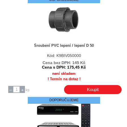
Ariston
Ariston / Hotpoint
Ariston / Indesit
Asci
Askoll
ASTORE
Šroubení PVC lepení / lepení D 50
Astralpool
Kód: K9BIV050000
Asus
Cena bez DPH: 145 Kč
ATLAS Filtri
Cena s DPH: 175,45 Kč
Atmel Corporation
není skladem
! Termín na dotaz !
Atmos
Audio - Technica
Koupit
ks
AUE
DOPORUČUJEME
AUO
Autolamp
AXING
AXIOMET