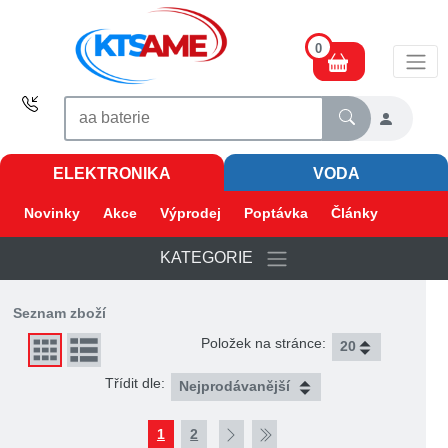
0
ELEKTRONIKA
VODA
Novinky
Akce
Výprodej
Poptávka
Články
KATEGORIE
Seznam zboží
Položek na stránce:
Třídit dle:
1
2