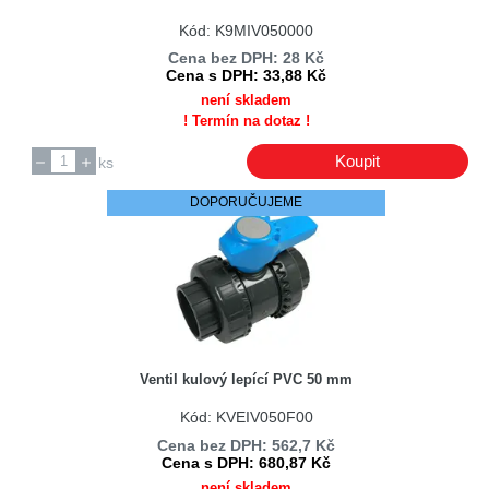
Airwatec
Kód: K9MIV050000
Akai
Cena bez DPH: 28 Kč
Akia
Cena s DPH: 33,88 Kč
Akra
není skladem
! Termín na dotaz !
ALBA Hořovice
Alcad
Koupit
ks
ALFATEC
DOPORUČUJEME
Alma
Almec
Almeto
Alpha & Omega Semiconductor
Alteco
Ventil kulový lepící PVC 50 mm
Amasan
Kód: KVEIV050F00
Amass
Cena bez DPH: 562,7 Kč
Amica
Cena s DPH: 680,87 Kč
Amiko
není skladem