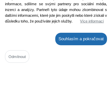
informace, sdílíme se svými partnery pro sociální média,
COMUS
inzerci a analýzy. Partneři tyto údaje mohou zkombinovat s
Concept
dalšími informacemi, které jste jim poskytli nebo které získali v
Connfly
důsledku toho, že používáte jejich služby.
Více informací
CONQUER ELECTRONIC
Copreci
Šroubení PVC lepení / lepení D 63
Souhlasím a pokračovat
CORNING
Kód: K9BIV063000
COROPLAST
Cena bez DPH: 165 Kč
Coyote
Cena s DPH: 199,65 Kč
Odmítnout
není skladem
CQC
! Termín na dotaz !
Criwi
Koupit
ks
CSB
Cuisinart
DOPORUČUJEME
CYG
Cylinda
Daewoo
Daier