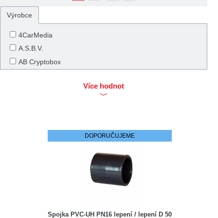
Výrobce
4CarMedia
A.S.B.V.
AB Cryptobox
ABB
Více hodnot
Abus
ACP
ACV
AD
DOPORUČUJEME
AD, PROMET, AURET
AEG
AG TermoPasty
Agilent
Agptek
Airforce
Spojka PVC-UH PN16 lepení / lepení D 50