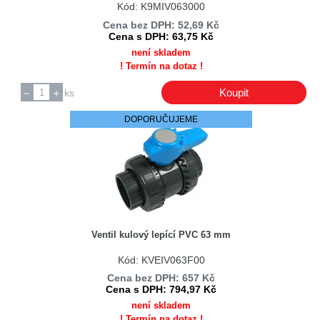
Kód: K9MIV063000
Boman
Cena bez DPH: 52,69 Kč
BombasSaci
Cena s DPH: 63,75 Kč
Bosch
není skladem
! Termín na dotaz !
Bosch / Siemens
Bourns
Koupit
ks
BOWI
DOPORUČUJEME
BQ Cable
Brandt
Braun
Bravo
BRENNENSTUHL
BREVE TUFVASSONS
Ventil kulový lepící PVC 63 mm
BULGIN
Kód: KVEIV063F00
Bussmann
Cena bez DPH: 657 Kč
BWT
Cena s DPH: 794,97 Kč
Calex
není skladem
! Termín na dotaz !