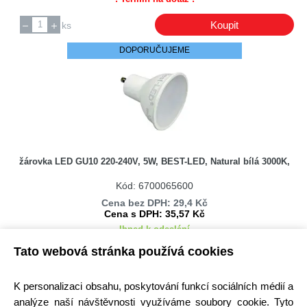
Camry
Canal
Koupit
ks
CANAL ELECTRONIC
DOPORUČUJEME
Candy
Candy / Hoover
Canon
Carspa
CATA
CBB60
žárovka LED GU10 220-240V, 5W, BEST-LED, Natural bílá 3000K,
CDIL
Kód: 6700065600
Ceme
Cena bez DPH: 29,4 Kč
CIECH SALZ
Cena s DPH: 35,57 Kč
Ihned k odeslání
Classeq
Skladem na prodejně > 25 ks
Classic
Tato webová stránka používá cookies
Koupit
Cliff
ks
K personalizaci obsahu, poskytování funkcí sociálních médií a
COM
DOPORUČUJEME
analýze naší návštěvnosti využíváme soubory cookie. Tyto
COMF