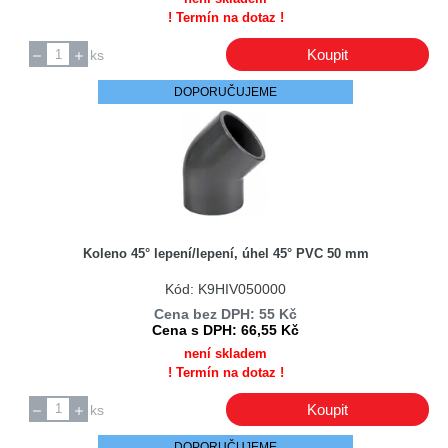
! Termín na dotaz !
Amphenol
Amtech
Koupit
ks
AnaChip
DOPORUČUJEME
Analogis
Anprel
ANSMANN
AOC
Apator Metra
Apec
Koleno 45° lepení/lepení, úhel 45° PVC 50 mm
Applent
Kód: K9HIV050000
AQUA OPTIMA
Cena bez DPH: 55 Kč
Arcelik / Beko
Cena s DPH: 66,55 Kč
Arcolectri
není skladem
! Termín na dotaz !
Arcolectric
Ardo
Koupit
ks
Ardo Merloni
DOPORUČUJEME