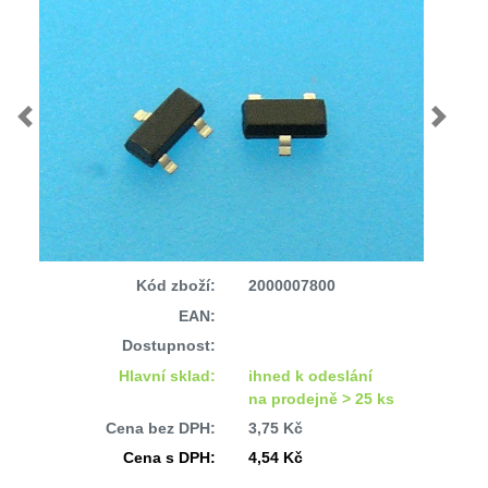
Previous
Next
Kód zboží:
2000007800
EAN:
Dostupnost:
Hlavní sklad:
ihned k odeslání
na prodejně > 25 ks
Cena bez DPH:
3,75 Kč
Cena s DPH:
4,54 Kč