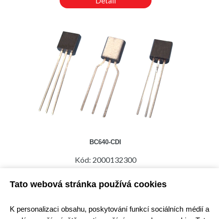
Detail
BC640-CDI
Kód: 2000132300
Cena bez DPH: 5,29 Kč
Cena s DPH: 6,40 Kč
Tato webová stránka používá cookies
Ihned k odeslání
Skladem na prodejně
K personalizaci obsahu, poskytování funkcí sociálních médií a