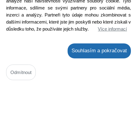
Detail
analýze naší návštěvnosti využíváme soubory cookie. Tyto
informace, sdílíme se svými partnery pro sociální média,
inzerci a analýzy. Partneři tyto údaje mohou zkombinovat s
dalšími informacemi, které jste jim poskytli nebo které získali v
důsledku toho, že používáte jejich služby.
Více informací
Souhlasím a pokračovat
Odmítnout
2SB772 / 2SD772S
Kód: 2000274400
Cena bez DPH: 6,05 Kč
Cena s DPH: 7,32 Kč
Ihned k odeslání
Skladem na prodejně
Detail