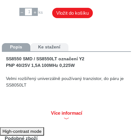
ks
Vložit do košíku
Popis
Ke stažení
SS8550 SMD / SS8550LT označení Y2
PNP 40/25V 1,5A 100MHz 0,225W
Velmi rozšířený univerzálně používaný tranzistor, do páru je
SS8050LT
Více informací
High-contrast mode
Podobné zboží