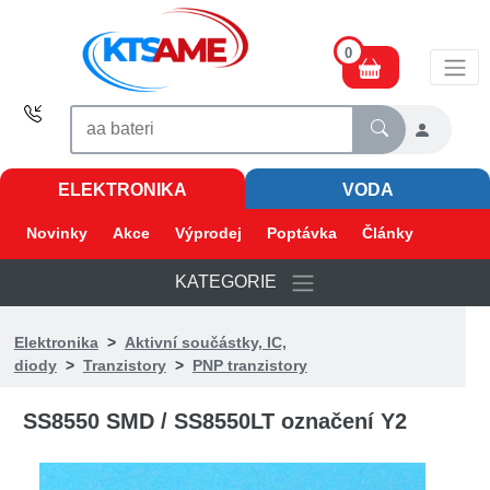
0
ELEKTRONIKA
VODA
Novinky
Akce
Výprodej
Poptávka
Články
KATEGORIE
Elektronika
>
Aktivní součástky, IC,
diody
>
Tranzistory
>
PNP tranzistory
SS8550 SMD / SS8550LT označení Y2