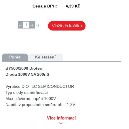
Cena s DPH:
4,39 Kč
ks
Vložit do košíku
Popis
Ke stažení
BY500/1000 Diotec
Dioda 1000V 5A 200nS
Výrobce DIOTEC SEMICONDUCTOR
Typ diody usměrňovací
Max. závěrné napětí 1000V
Napětí v propustném směru při If 1.3V
Souvislý proud 5A
Montáž THT
Více informací
Pouzdro Ø5,4x7,5mm