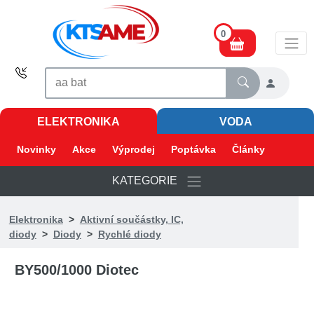
0
ELEKTRONIKA
VODA
Novinky
Akce
Výprodej
Poptávka
Články
KATEGORIE
Elektronika
>
Aktivní součástky, IC,
diody
>
Diody
>
Rychlé diody
BY500/1000 Diotec