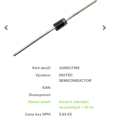
Previous
Next
Kód zboží:
1100017400
Výrobce:
DIOTEC
SEMICONDUCTOR
EAN:
Dostupnost:
Hlavní sklad:
ihned k odeslání
na prodejně > 25 ks
Cena bez DPH:
3,63 Kč