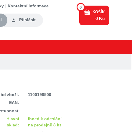
ky
Kontaktní informace
0
KOŠÍK
0 Kč
T
Přihlásit
ód zboží:
1100198500
EAN:
stupnost:
Hlavní
ihned k odeslání
sklad:
na prodejně 8 ks