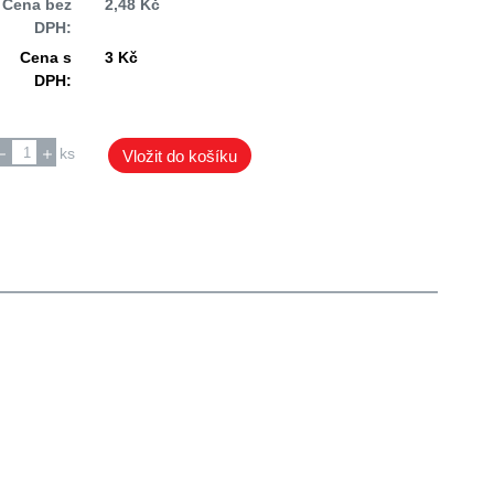
Cena bez
2,48 Kč
DPH:
Cena s
3 Kč
DPH:
ks
Vložit do košíku