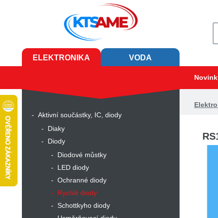
ELEKTRONIKA
VODA
Novink
Elektro
Aktivní součástky, IC, diody
Diaky
RS
Diody
Diodové můstky
LED diody
Ochranné diody
Rychlé diody
Schottkyho diody