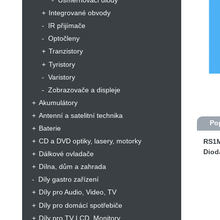
Usměrňovací diody
Integrované obvody
IR přijímače
Optočleny
Tranzistory
Tyristory
Varistory
Zobrazovače a displeje
Akumulátory
Antenní a satelitní technika
Po
Baterie
CD a DVD optiky, lasery, motorky
RS1M
Diod
Dálkové ovladače
Dílna, dům a zahrada
Díly gastro zařízení
Díly pro Audio, Video, TV
Díly pro domácí spotřebiče
Díly pro TV LCD, Monitory