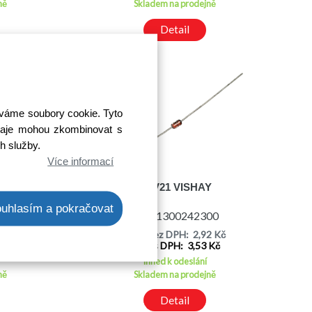
ně
Skladem na prodejně
Detail
íváme soubory cookie. Tyto
 údaje mohou zkombinovat s
ch služby.
Více informací
G
BAV21 VISHAY
uhlasím a pokračovat
00
Kód: 1300242300
1 Kč
Cena bez DPH: 2,92 Kč
 Kč
Cena s DPH: 3,53 Kč
Ihned k odeslání
ně
Skladem na prodejně
Detail