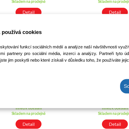
Skladem na prodejně
Skladem na prodej
Detail
Detail
 používá cookies
oskytování funkcí sociálních médií a analýze naší návštěvnosti využ
mi partnery pro sociální média, inzerci a analýzy. Partneři tyto
jste jim poskytli nebo které získali v důsledku toho, že používáte jeji
1N5062
FR207 / FR207
So
Kód: 1100240100
Kód: 10000006
Cena bez DPH: 3,99 Kč
Cena bez DPH: 2,3
Cena s DPH: 4,83 Kč
Cena s DPH: 2,80
Ihned k odeslání
Ihned k odeslání
Skladem na prodejně
Skladem na prodej
Detail
Detail