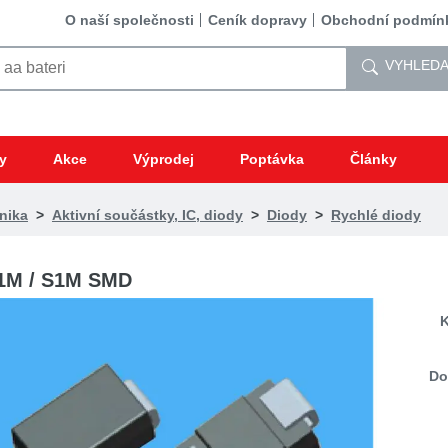
O naší společnosti
Ceník dopravy
Obchodní podmín
VYHLEDA
y
Akce
Výprodej
Poptávka
Články
nika
>
Aktivní součástky, IC, diody
>
Diody
>
Rychlé diody
1M / S1M SMD
K
Do