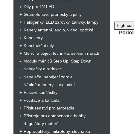
Díly pro TV LED
Gramofonové přenosky a jehly
Halogenky, LED žárovky, zářivky, lampy
High-con
Kabely antenní, audio, video, optické
Podob
Konektory
Konstrukční díly
Měřící a pájecí technika, servisní nářadí
Moduly měničů Step Up, Step Down
Nabíječky a redukce
Napaječe, napájecí zdroje
Náplně a tonery - originální
Pasivní součástky
Počítače a kancelář
Příslušenství pro autorádia
Přístroje pro domácnost a hobby
Regulátory motorů
Reproduktory, mikrofony, sluchátka