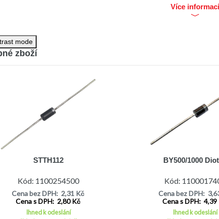
Více informac
trast mode
né zboží
STTH112
BY500/1000 Dio
Kód: 1100254500
Kód: 11000174
Cena bez DPH: 2,31 Kč
Cena bez DPH: 3,6
Cena s DPH: 2,80 Kč
Cena s DPH: 4,39
Ihned k odeslání
Ihned k odeslání