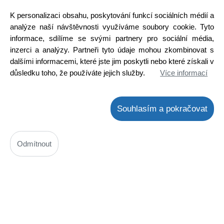
Cena bez DPH: 7,73 Kč
K personalizaci obsahu, poskytování funkcí sociálních médií a
Cena s DPH: 9,35 Kč
analýze naší návštěvnosti využíváme soubory cookie. Tyto
Ihned k odeslání
Skladem na prodejně
informace, sdílíme se svými partnery pro sociální média,
inzerci a analýzy. Partneři tyto údaje mohou zkombinovat s
Detail
dalšími informacemi, které jste jim poskytli nebo které získali v
důsledku toho, že používáte jejich služby.
Více informací
Souhlasím a pokračovat
Odmítnout
SR550 schottkyho dioda
Kód: 1100301800