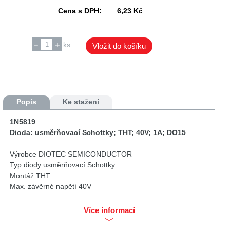
Cena s DPH:
6,23 Kč
ks
Vložit do košíku
Popis
Ke stažení
1N5819
Dioda: usměrňovací Schottky; THT; 40V; 1A; DO15
Výrobce DIOTEC SEMICONDUCTOR
Typ diody usměrňovací Schottky
Montáž THT
Max. závěrné napětí 40V
Souvislý proud 1A
Struktura polovodiče jedna dioda
Více informací
Kryt DO15
Max. impulsní proud 10A