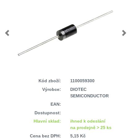
Previous
Next
Kód zboží:
1100059300
Výrobce:
DIOTEC
SEMICONDUCTOR
EAN:
Dostupnost:
Hlavní sklad:
ihned k odeslání
na prodejně > 25 ks
Cena bez DPH:
5,15 Kč