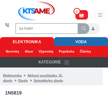
0
ELEKTRONIKA
VODA
Novinky
Akce
Výprodej
Poptávka
Články
KATEGORIE
Elektronika
>
Aktivní součástky, IC,
diody
>
Diody
>
Schottkyho diody
1N5819