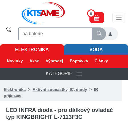
0
ELEKTRONIKA
VODA
Novinky
Akce
Výprodej
Poptávka
Články
KATEGORIE
Elektronika
>
Aktivní součástky, IC, diody
>
IR
přijímače
LED INFRA dioda - pro dálkový ovladač
typ KINGBRIGHT L-7113F3C