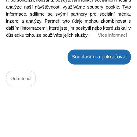
Skladem na prodejně
analýze naší návštěvnosti využíváme soubory cookie. Tyto
informace, sdílíme se svými partnery pro sociální média,
Detail
inzerci a analýzy. Partneři tyto údaje mohou zkombinovat s
dalšími informacemi, které jste jim poskytli nebo které získali v
důsledku toho, že používáte jejich služby.
Více informací
Souhlasím a pokračovat
Odmítnout
IR přijímač SONY
Kód: 3400188700
Cena bez DPH: 1,21 Kč
Cena s DPH: 1,46 Kč
Ihned k odeslání