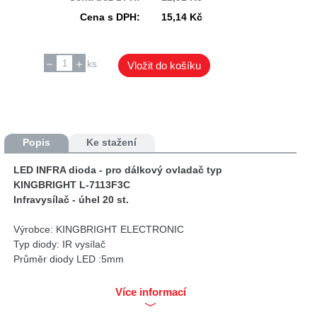
Cena s DPH:
15,14 Kč
ks
Vložit do košíku
Popis
Ke stažení
LED INFRA dioda - pro dálkový ovladač typ
KINGBRIGHT L-7113F3C
Infravysílač - úhel 20 st.
Výrobce: KINGBRIGHT ELECTRONIC
Typ diody: IR vysílač
Průměr diody LED :5mm
Délka vlny λd: 940nm
Čočka diody: průhledný
Více informací
Výkon záření: 15...30mW