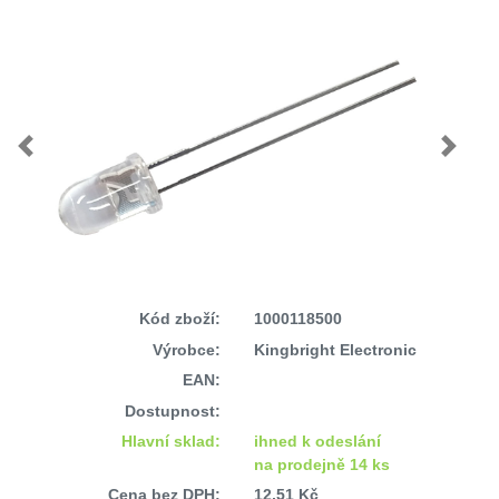
Previous
Next
Kód zboží:
1000118500
Výrobce:
Kingbright Electronic
EAN:
Dostupnost:
Hlavní sklad:
ihned k odeslání
na prodejně 14 ks
Cena bez DPH:
12,51 Kč