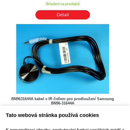
Skladem na prodejně
Detail
BN9631644A kabel s IR čidlem pro prodloužení Samsung
BN96-31644A
Kód: A000037100
Tato webová stránka používá cookies
Cena bez DPH: 199,01 Kč
Cena s DPH: 240,79 Kč
Ihned k odeslání
K personalizaci obsahu, poskytování funkcí sociálních médií a