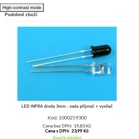
Vyzařovací úhel: 20°
Pracovní napětí: 1,2...1,6V DC
High-contrast mode
Montáž :THT
Podobné zboží
Proud diody LED: 20mA
LED INFRA dioda 3mm - sada příjmač + vysílač
Kód: 1000259300
Cena bez DPH: 19,83 Kč
Cena s DPH: 23,99 Kč
Ihned k odeslání