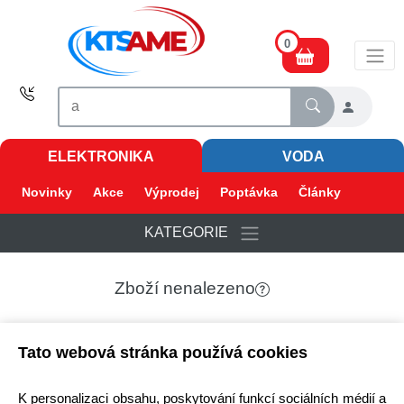
0
ELEKTRONIKA
VODA
Novinky
Akce
Výprodej
Poptávka
Články
KATEGORIE
Zboží nenalezeno
Tato webová stránka používá cookies
K personalizaci obsahu, poskytování funkcí sociálních médií a