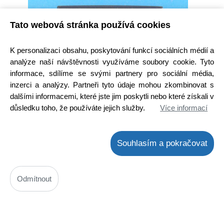
Tato webová stránka používá cookies
K personalizaci obsahu, poskytování funkcí sociálních médií a
analýze naší návštěvnosti využíváme soubory cookie. Tyto
informace, sdílíme se svými partnery pro sociální média,
inzerci a analýzy. Partneři tyto údaje mohou zkombinovat s
dalšími informacemi, které jste jim poskytli nebo které získali v
důsledku toho, že používáte jejich služby.
Více informací
LA4628
Kód: 30---29700
Souhlasím a pokračovat
Cena bez DPH: 145,21 Kč
Cena s DPH: 175,69 Kč
Ihned k odeslání
Skladem na prodejně
Odmítnout
Detail