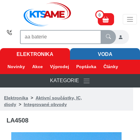
0
ELEKTRONIKA
VODA
Novinky
Akce
Výprodej
Poptávka
Články
KATEGORIE
Elektronika
>
Aktivní součástky, IC,
diody
>
Integrované obvody
LA4508