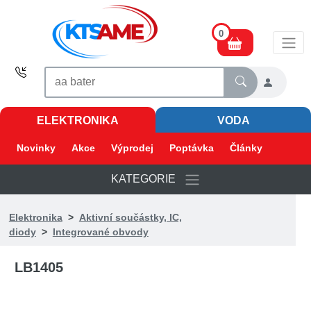
0
ELEKTRONIKA
VODA
Novinky
Akce
Výprodej
Poptávka
Články
KATEGORIE
Elektronika
>
Aktivní součástky, IC,
diody
>
Integrované obvody
LB1405