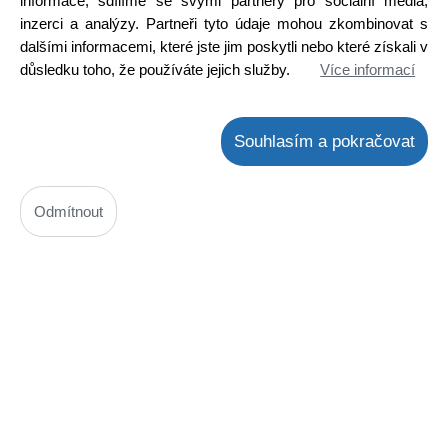
informace, sdílíme se svými partnery pro sociální média,
inzerci a analýzy. Partneři tyto údaje mohou zkombinovat s
dalšími informacemi, které jste jim poskytli nebo které získali v
důsledku toho, že používáte jejich služby.
Více informací
Souhlasím a pokračovat
Odmítnout
UC3843B SMD
Kód: 3000155400
Cena bez DPH: 35,09 Kč
Cena s DPH: 42,46 Kč
Ihned k odeslání
Skladem na prodejně
Detail