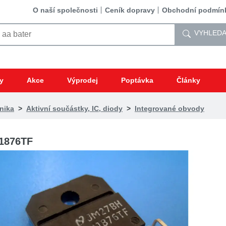
O naší společnosti
Ceník dopravy
Obchodní podmín
VYHLEDA
y
Akce
Výprodej
Poptávka
Články
nika
>
Aktivní součástky, IC, diody
>
Integrované obvody
1876TF