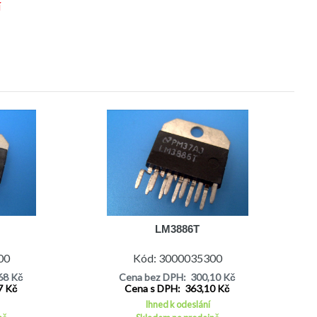
í
LM3886T
00
Kód: 3000035300
68 Kč
Cena bez DPH: 300,10 Kč
7 Kč
Cena s DPH: 363,10 Kč
Ihned k odeslání