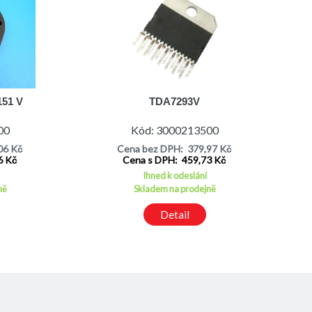
151 V
TDA7293V
00
Kód: 3000213500
06 Kč
Cena bez DPH: 379,97 Kč
6 Kč
Cena s DPH: 459,73 Kč
Ihned k odeslání
ně
Skladem na prodejně
Detail