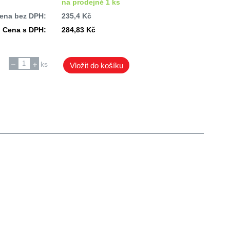
na prodejně 1 ks
ena bez DPH:
235,4 Kč
Cena s DPH:
284,83 Kč
ks
Vložit do košíku