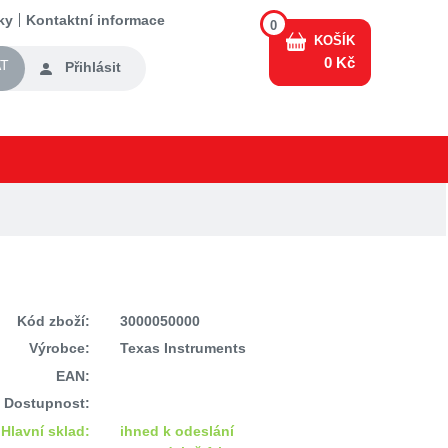
ky
Kontaktní informace
0
KOŠÍK
0 Kč
T
Přihlásit
Kód zboží:
3000050000
Výrobce:
Texas Instruments
EAN:
Dostupnost:
Hlavní sklad:
ihned k odeslání