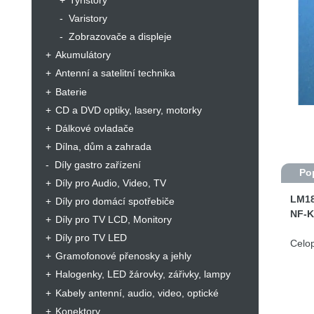
Tyristory
Varistory
Zobrazovače a displeje
Akumulátory
Antenní a satelitní technika
Baterie
CD a DVD optiky, lasery, motorky
Dálkové ovladače
Dílna, dům a zahrada
Díly gastro zařízení
Po
Díly pro Audio, Video, TV
LM1
Díly pro domácí spotřebiče
NF-K
Díly pro TV LCD, Monitory
Díly pro TV LED
Celop
Gramofonové přenosky a jehly
Halogenky, LED žárovky, zářivky, lampy
Kabely antenní, audio, video, optické
Konektory