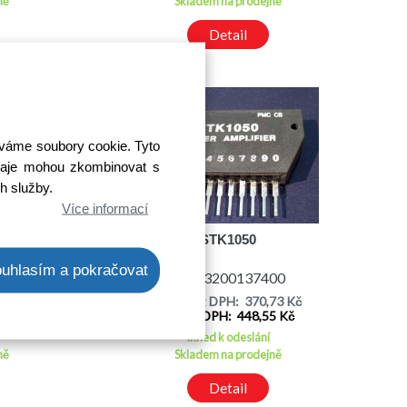
ně
Skladem na prodejně
Detail
íváme soubory cookie. Tyto
 údaje mohou zkombinovat s
ch služby.
Více informací
P
STK1050
uhlasím a pokračovat
00
Kód: 3200137400
08 Kč
Cena bez DPH: 370,73 Kč
3 Kč
Cena s DPH: 448,55 Kč
Ihned k odeslání
ně
Skladem na prodejně
Detail