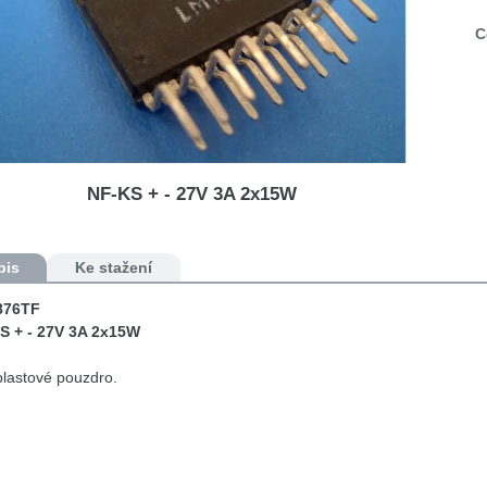
C
NF-KS + - 27V 3A 2x15W
pis
Ke stažení
876TF
S + - 27V 3A 2x15W
lastové pouzdro.