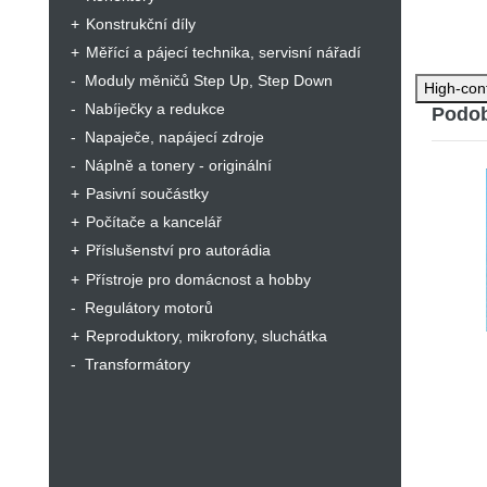
Konstrukční díly
Měřící a pájecí technika, servisní nářadí
Moduly měničů Step Up, Step Down
High-con
Nabíječky a redukce
Podob
Napaječe, napájecí zdroje
Náplně a tonery - originální
Pasivní součástky
Počítače a kancelář
Příslušenství pro autorádia
Přístroje pro domácnost a hobby
Regulátory motorů
Reproduktory, mikrofony, sluchátka
Transformátory