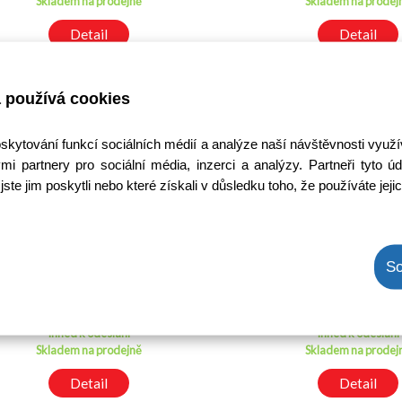
Skladem na prodejně
Skladem na prodej
Detail
Detail
 používá cookies
oskytování funkcí sociálních médií a analýze naší návštěvnosti využ
mi partnery pro sociální média, inzerci a analýzy. Partneři tyto
jste jim poskytli nebo které získali v důsledku toho, že používáte jeji
UCC28063DR
TPS65161PW
So
Kód: 3000223700
Kód: 30003225
Cena bez DPH: 275,54 Kč
Cena bez DPH: 346,
Cena s DPH: 333,38 Kč
Cena s DPH: 418,7
Ihned k odeslání
Ihned k odeslání
Skladem na prodejně
Skladem na prodej
Detail
Detail