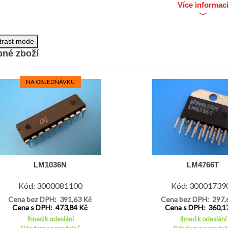
Více informac
trast mode
né zboží
NA OBJEDNÁVKU
LM1036N
LM4766T
Kód: 3000081100
Kód: 30001739
Cena bez DPH: 391,63 Kč
Cena bez DPH: 297,
Cena s DPH: 473,84 Kč
Cena s DPH: 360,1
Ihned k odeslání
Ihned k odeslání