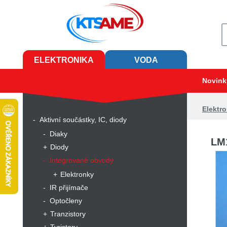
ELEKTRONIKA
VODA
Novink
Elektro
Aktivní součástky, IC, diody
Diaky
LM
Diody
Integrované obvody
Elektronky
IR přijímače
Optočleny
Tranzistory