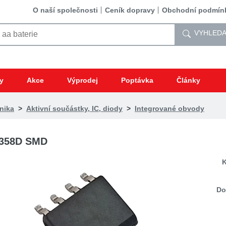
O naší společnosti
Ceník dopravy
Obchodní podmín
VYHLEDA
y
Akce
Výprodej
Poptávka
Články
nika
>
Aktivní součástky, IC, diody
>
Integrované obvody
358D SMD
K
Do