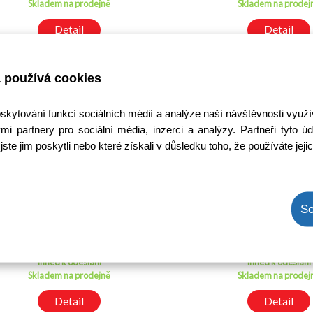
Skladem na prodejně
Skladem na prodej
Detail
Detail
VÝPRODEJ
 používá cookies
oskytování funkcí sociálních médií a analýze naší návštěvnosti využ
mi partnery pro sociální média, inzerci a analýzy. Partneři tyto
jste jim poskytli nebo které získali v důsledku toho, že používáte jeji
TDA16833G SMD
LM324AD SM
So
Kód: 3000042000
Kód: 30002647
Cena bez DPH: 20,60 Kč
Cena bez DPH: 19,
Cena s DPH: 24,93 Kč
Cena s DPH: 23,0
Ihned k odeslání
Ihned k odeslání
Skladem na prodejně
Skladem na prodej
Detail
Detail