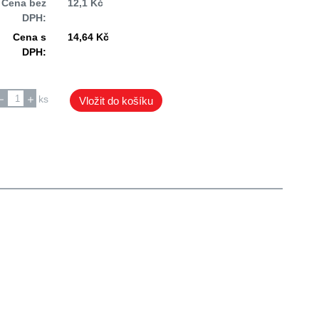
Cena bez
12,1 Kč
DPH:
Cena s
14,64 Kč
DPH:
ks
Vložit do košíku