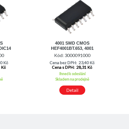
OS
4001 SMD CMOS
OIC14
HEF4001BT.653, 4001
SOIC14
00
Kód: 3000091000
40 Kč
Cena bez DPH: 23,40 Kč
1 Kč
Cena s DPH: 28,31 Kč
Ihned k odeslání
ně
Skladem na prodejně
Detail