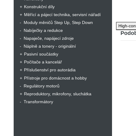
Konstrukční díly
Měřící a pájecí technika, servisní nářadí
Moduly měničů Step Up, Step Down
High-con
Nabíječky a redukce
Podob
Napaječe, napájecí zdroje
Náplně a tonery - originální
Pasivní součástky
Počítače a kancelář
Příslušenství pro autorádia
Přístroje pro domácnost a hobby
Regulátory motorů
Reproduktory, mikrofony, sluchátka
Transformátory