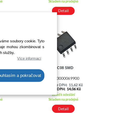
ně
Skladem na prodejně
Detail
íváme soubory cookie. Tyto
 údaje mohou zkombinovat s
ch služby.
Více informací
D
24C08 SMD
uhlasím a pokračovat
00
Kód: 3000069900
03 Kč
Cena bez DPH: 11,62 Kč
3 Kč
Cena s DPH: 14,06 Kč
Ihned k odeslání
ně
Skladem na prodejně
Detail