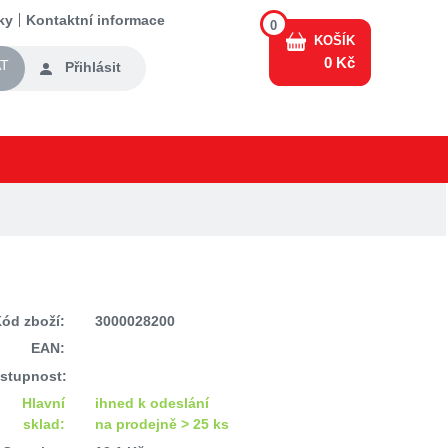
ky
Kontaktní informace
0
KOŠÍK
0 Kč
T
Přihlásit
ód zboží:
3000028200
EAN:
stupnost:
Hlavní
ihned k odeslání
sklad:
na prodejně > 25 ks