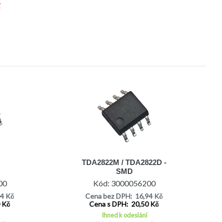
í
TDA2822M / TDA2822D -
SMD
00
Kód: 3000056200
94 Kč
Cena bez DPH: 16,94 Kč
0 Kč
Cena s DPH: 20,50 Kč
Ihned k odeslání