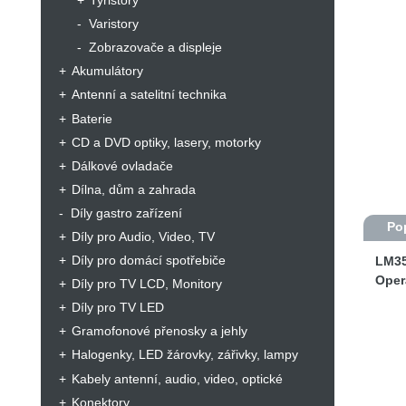
Tyristory
Varistory
Zobrazovače a displeje
Akumulátory
Antenní a satelitní technika
Baterie
CD a DVD optiky, lasery, motorky
Dálkové ovladače
Dílna, dům a zahrada
Díly gastro zařízení
Po
Díly pro Audio, Video, TV
Díly pro domácí spotřebiče
LM3
Oper
Díly pro TV LCD, Monitory
Díly pro TV LED
Gramofonové přenosky a jehly
Halogenky, LED žárovky, zářivky, lampy
Kabely antenní, audio, video, optické
Konektory