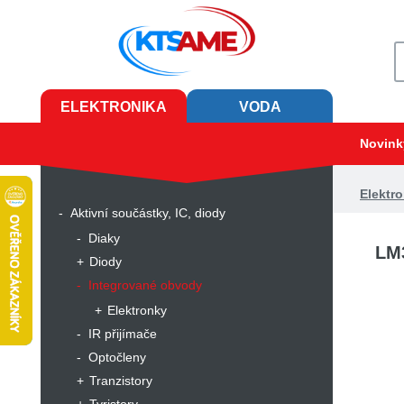
ELEKTRONIKA
VODA
Novink
Elektro
Aktivní součástky, IC, diody
Diaky
LM
Diody
Integrované obvody
Elektronky
IR přijímače
Optočleny
Tranzistory