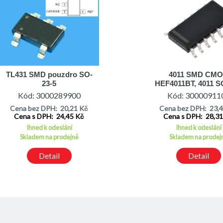
TL431 SMD pouzdro SO-
4011 SMD CM
23-5
HEF4011BT, 4011 S
Kód: 3000289900
Kód: 30000911
Cena bez DPH: 20,21 Kč
Cena bez DPH: 23,
Cena s DPH: 24,45 Kč
Cena s DPH: 28,3
Ihned k odeslání
Ihned k odeslání
Skladem na prodejně
Skladem na prodej
Detail
Detail