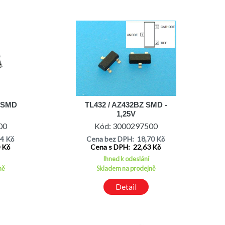
R SMD
TL432 / AZ432BZ SMD -
1,25V
00
Kód: 3000297500
94 Kč
Cena bez DPH: 18,70 Kč
0 Kč
Cena s DPH: 22,63 Kč
Ihned k odeslání
ně
Skladem na prodejně
Detail