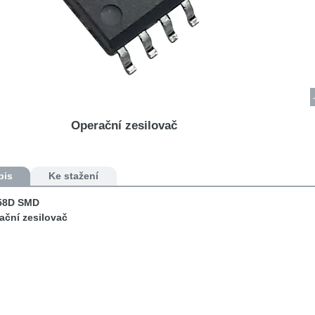
Operační zesilovač
pis
Ke stažení
58D SMD
ační zesilovač