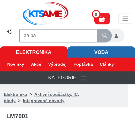
0
ELEKTRONIKA
VODA
Novinky
Akce
Výprodej
Poptávka
Články
KATEGORIE
Elektronika
>
Aktivní součástky, IC,
diody
>
Integrované obvody
LM7001