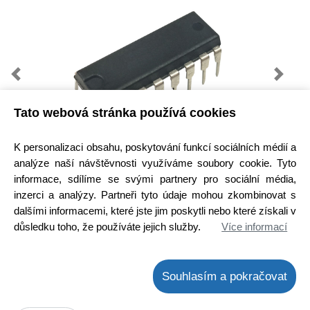
Previous
Next
Tato webová stránka používá cookies
K personalizaci obsahu, poskytování funkcí sociálních médií a
analýze naší návštěvnosti využíváme soubory cookie. Tyto
informace, sdílíme se svými partnery pro sociální média,
Kód zboží:
3000060600
inzerci a analýzy. Partneři tyto údaje mohou zkombinovat s
Výrobce:
Sanyo
dalšími informacemi, které jste jim poskytli nebo které získali v
EAN:
důsledku toho, že používáte jejich služby.
Více informací
Dostupnost:
Hlavní sklad:
ihned k odeslání
na prodejně 1 ks
Souhlasím a pokračovat
Cena bez DPH:
105,27 Kč
Cena s DPH:
127,38 Kč