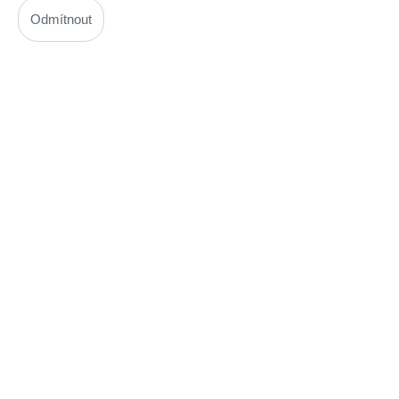
Odmítnout
ks
Vložit do košíku
Popis
Ke stažení
LM7001
AM/FM PLL závěs
Více informací
High-contrast mode