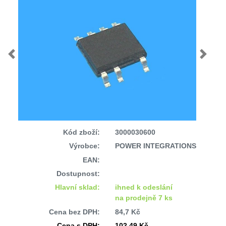
Previous
Next
Kód zboží:
3000030600
Výrobce:
POWER INTEGRATIONS
EAN:
Dostupnost:
Hlavní sklad:
ihned k odeslání
na prodejně 7 ks
Cena bez DPH:
84,7 Kč
Cena s DPH:
102,49 Kč