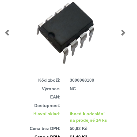
Previous
Next
Kód zboží:
3000068100
Výrobce:
NC
EAN:
Dostupnost:
Hlavní sklad:
ihned k odeslání
na prodejně 14 ks
Cena bez DPH:
50,82 Kč
Cena s DPH:
61,49 Kč