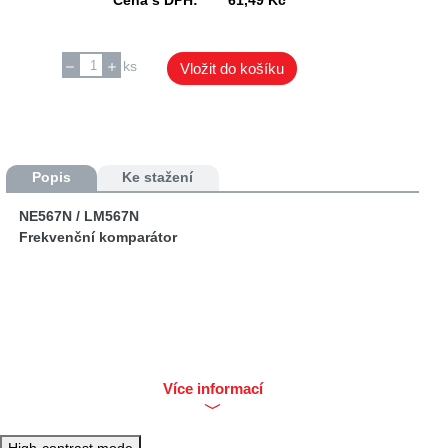
ks
Vložit do košíku
Popis
Ke stažení
NE567N / LM567N
Frekvenční komparátor
Více informací
High-contrast mode