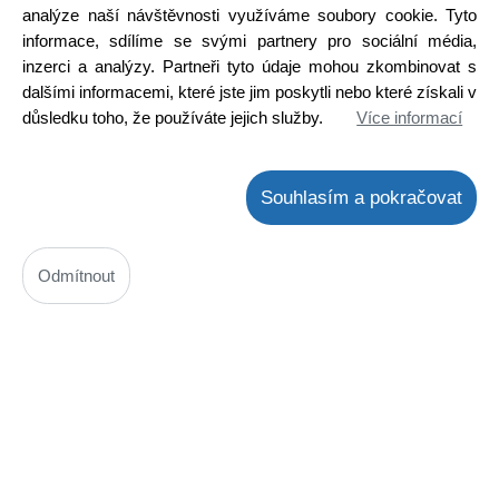
analýze naší návštěvnosti využíváme soubory cookie. Tyto
Detail
informace, sdílíme se svými partnery pro sociální média,
inzerci a analýzy. Partneři tyto údaje mohou zkombinovat s
dalšími informacemi, které jste jim poskytli nebo které získali v
důsledku toho, že používáte jejich služby.
Více informací
Souhlasím a pokračovat
Odmítnout
IR3N05 / NE567N / LM567N
Kód: 3000068105
Cena bez DPH: 50,82 Kč
Cena s DPH: 61,49 Kč
Ihned k odeslání
Skladem na prodejně