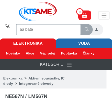
0
ELEKTRONIKA
VODA
Novinky
Akce
Výprodej
Poptávka
Články
KATEGORIE
Elektronika
>
Aktivní součástky, IC,
diody
>
Integrované obvody
NE567N / LM567N