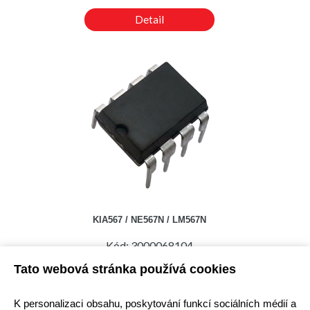
Detail
KIA567 / NE567N / LM567N
Kód: 3000068104
Cena bez DPH: 50,82 Kč
Tato webová stránka používá cookies
Cena s DPH: 61,49 Kč
Ihned k odeslání
K personalizaci obsahu, poskytování funkcí sociálních médií a
Skladem na prodejně