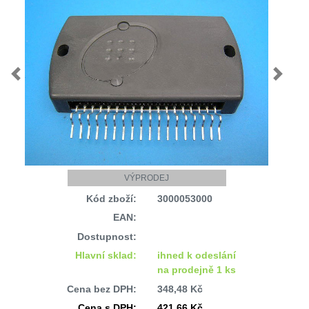
Previous
Next
VÝPRODEJ
Kód zboží:
3000053000
EAN:
Dostupnost:
Hlavní sklad:
ihned k odeslání
na prodejně 1 ks
Cena bez DPH:
348,48 Kč
Cena s DPH:
421,66 Kč