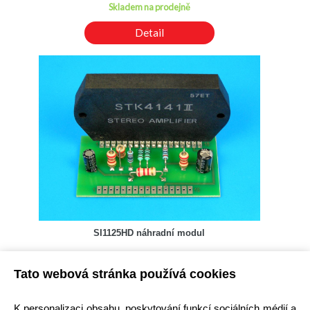
Skladem na prodejně
Detail
SI1125HD náhradní modul
Kód: 3200160700
Tato webová stránka používá cookies
Cena bez DPH: 471,53 Kč
Cena s DPH: 570,52 Kč
Ihned k odeslání
K personalizaci obsahu, poskytování funkcí sociálních médií a