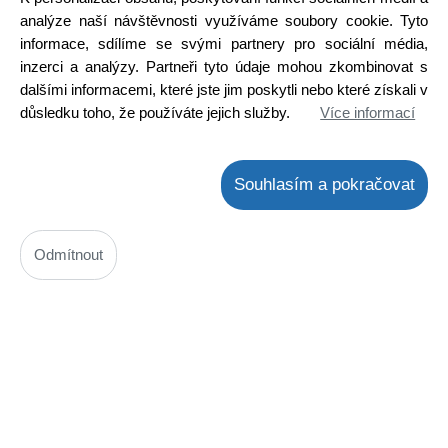
Skladem na prodejně
analýze naší návštěvnosti využíváme soubory cookie. Tyto
informace, sdílíme se svými partnery pro sociální média,
Detail
inzerci a analýzy. Partneři tyto údaje mohou zkombinovat s
dalšími informacemi, které jste jim poskytli nebo které získali v
důsledku toho, že používáte jejich služby.
Více informací
Souhlasím a pokračovat
Odmítnout
TDA7386
Kód: 3000178100
Cena bez DPH: 412,64 Kč
Cena s DPH: 499,26 Kč
Ihned k odeslání