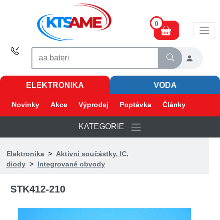
0
ELEKTRONIKA
VODA
Novinky
Akce
Výprodej
Poptávka
Články
KATEGORIE
Elektronika
>
Aktivní součástky, IC,
diody
>
Integrované obvody
STK412-210