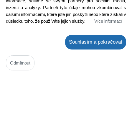
informace, sdílíme se svými partnery pro sociální média,
inzerci a analýzy. Partneři tyto údaje mohou zkombinovat s
dalšími informacemi, které jste jim poskytli nebo které získali v
důsledku toho, že používáte jejich služby.
Více informací
Souhlasím a pokračovat
Odmítnout
STK4141 II
Kód: 3200043700
Cena bez DPH: 229,92 Kč
Cena s DPH: 278,18 Kč
Ihned k odeslání
Skladem na prodejně
Detail