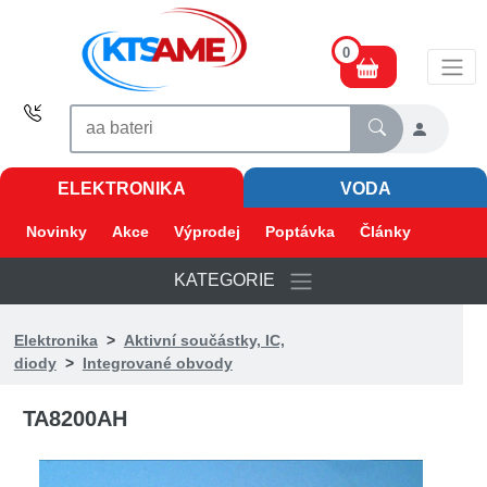
0
ELEKTRONIKA
VODA
Novinky
Akce
Výprodej
Poptávka
Články
KATEGORIE
Elektronika
>
Aktivní součástky, IC,
diody
>
Integrované obvody
TA8200AH