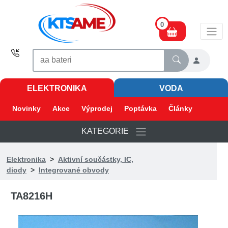
0
ELEKTRONIKA
VODA
Novinky
Akce
Výprodej
Poptávka
Články
KATEGORIE
Elektronika
>
Aktivní součástky, IC,
diody
>
Integrované obvody
TA8216H