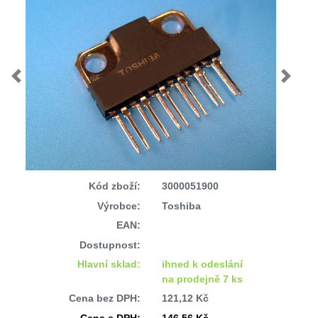
Previous
Next
Kód zboží:
3000051900
Výrobce:
Toshiba
EAN:
Dostupnost:
Hlavní sklad:
ihned k odeslání
na prodejně 7 ks
Cena bez DPH:
121,12 Kč
Cena s DPH:
146,56 Kč