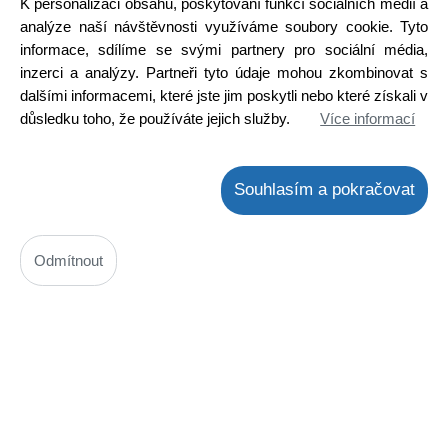
K personalizaci obsahu, poskytování funkcí sociálních médií a
analýze naší návštěvnosti využíváme soubory cookie. Tyto
Detail
informace, sdílíme se svými partnery pro sociální média,
inzerci a analýzy. Partneři tyto údaje mohou zkombinovat s
dalšími informacemi, které jste jim poskytli nebo které získali v
důsledku toho, že používáte jejich služby.
Více informací
Souhlasím a pokračovat
Odmítnout
STA540SAN
Kód: 3000058400
Cena bez DPH: 216,60 Kč
Cena s DPH: 262,07 Kč
Ihned k odeslání
Skladem na prodejně