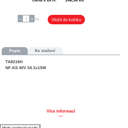
ks
Vložit do košíku
Popis
Ke stažení
TA8216H
NF-KS 40V 3A 2x15W
Více informací
High-contrast mode