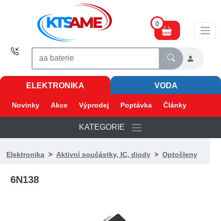
0
ELEKTRONIKA
VODA
Novinky
Akce
Výprodej
Poptávka
Články
KATEGORIE
Elektronika
>
Aktivní součástky, IC, diody
>
Optočleny
6N138