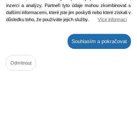
inzerci a analýzy. Partneři tyto údaje mohou zkombinovat s
dalšími informacemi, které jste jim poskytli nebo které získali v
důsledku toho, že používáte jejich služby.
Více informací
Souhlasím a pokračovat
Odmítnout
CNX82A
Kód: 3500068400
Cena bez DPH: 36,30 Kč
Cena s DPH: 43,92 Kč
Ihned k odeslání
Skladem na prodejně
Detail