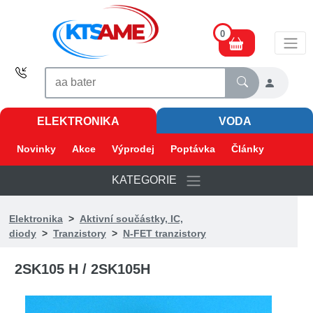
0
ELEKTRONIKA
VODA
Novinky
Akce
Výprodej
Poptávka
Články
KATEGORIE
Elektronika
>
Aktivní součástky, IC,
diody
>
Tranzistory
>
N-FET tranzistory
2SK105 H / 2SK105H