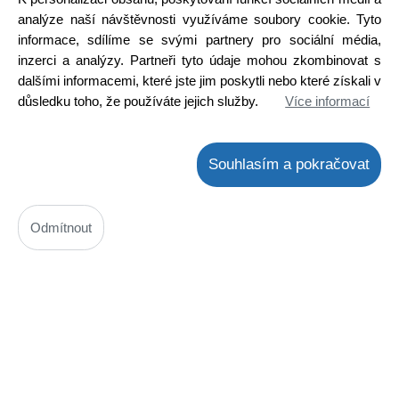
Skladem na prodejně
analýze naší návštěvnosti využíváme soubory cookie. Tyto
informace, sdílíme se svými partnery pro sociální média,
Detail
inzerci a analýzy. Partneři tyto údaje mohou zkombinovat s
dalšími informacemi, které jste jim poskytli nebo které získali v
důsledku toho, že používáte jejich služby.
Více informací
Souhlasím a pokračovat
Odmítnout
J201
Kód: 2000200600
Cena bez DPH: 74,09 Kč
Cena s DPH: 89,64 Kč
Ihned k odeslání