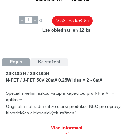
ks
Vložit do košíku
Lze objednat jen 12 ks
Popis
Ke stažení
2SK105 H / 2SK105H
N-FET / J-FET 50V 20mA 0,25W Idss = 2 - 6mA
Speciál s velmi nízkou vstupní kapacitou pro NF a VHF
aplikace.
Originální náhradní díl ze starší produkce NEC pro opravy
historických elektronických zařízení.
Hodnota proudu Idss = 2 - 6mA.
Více informací
Není přímo zaměnitelný za 2SK105F