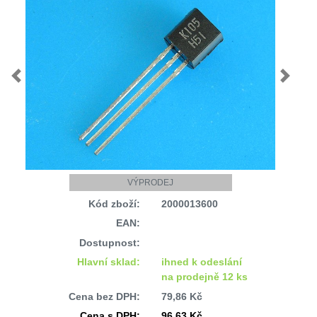
Previous
Next
VÝPRODEJ
Kód zboží:
2000013600
EAN:
Dostupnost:
Hlavní sklad:
ihned k odeslání
na prodejně 12 ks
Cena bez DPH:
79,86 Kč
Cena s DPH:
96,63 Kč