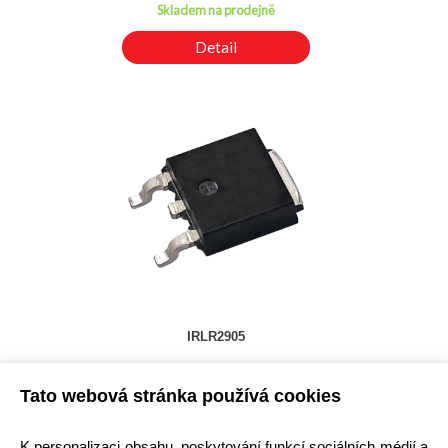
Skladem na prodejně
Detail
IRLR2905
Kód: 2000111800
Tato webová stránka používá cookies
Cena bez DPH: 78,66 Kč
Cena s DPH: 95,17 Kč
Ihned k odeslání
K personalizaci obsahu, poskytování funkcí sociálních médií a