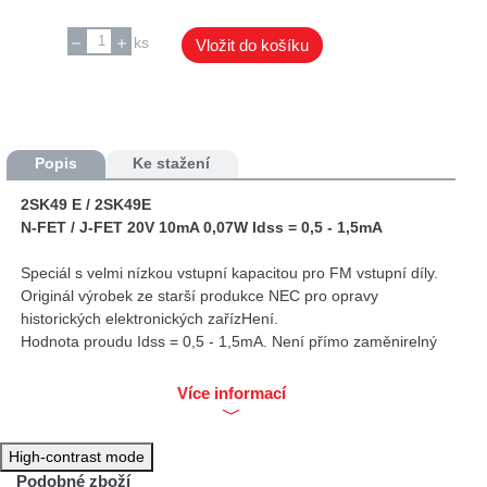
ks
Vložit do košíku
Popis
Ke stažení
2SK49 E / 2SK49E
N-FET / J-FET 20V 10mA 0,07W Idss = 0,5 - 1,5mA
Speciál s velmi nízkou vstupní kapacitou pro FM vstupní díly.
Originál výrobek ze starší produkce NEC pro opravy
historických elektronických zařízHení.
Hodnota proudu Idss = 0,5 - 1,5mA. Není přímo zaměnirelný
za 2SK49F ani za 2SK49H.
Více informací
High-contrast mode
Podobné zboží