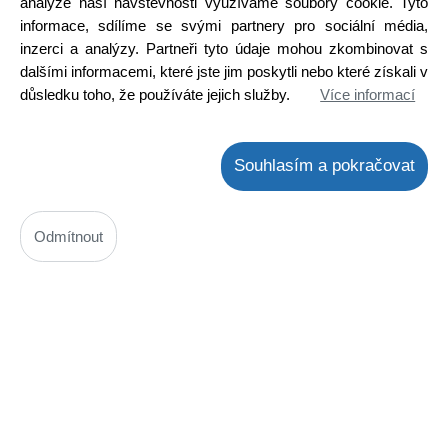
Detail
analýze naší návštěvnosti využíváme soubory cookie. Tyto
informace, sdílíme se svými partnery pro sociální média,
inzerci a analýzy. Partneři tyto údaje mohou zkombinovat s
dalšími informacemi, které jste jim poskytli nebo které získali v
důsledku toho, že používáte jejich služby.
Více informací
Souhlasím a pokračovat
Odmítnout
FQPF5N60C
Kód: 2000304800
Cena bez DPH: 77,62 Kč
Cena s DPH: 93,91 Kč
Ihned k odeslání
Skladem na prodejně
Detail