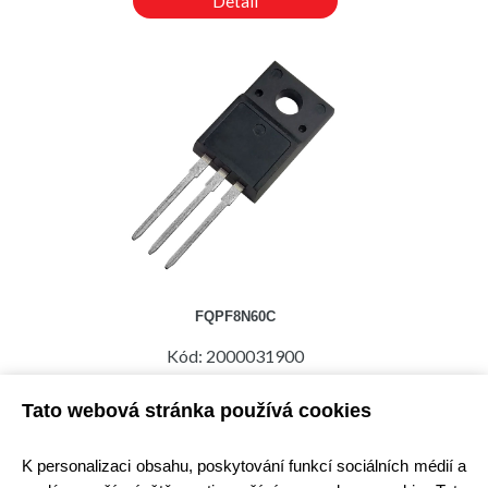
Detail
FQPF8N60C
Kód: 2000031900
Cena bez DPH: 95,15 Kč
Cena s DPH: 115,13 Kč
Tato webová stránka používá cookies
Ihned k odeslání
Skladem na prodejně
K personalizaci obsahu, poskytování funkcí sociálních médií a