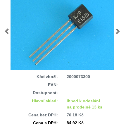
Previous
Next
Kód zboží:
2000073300
EAN:
Dostupnost:
Hlavní sklad:
ihned k odeslání
na prodejně 13 ks
Cena bez DPH:
70,18 Kč
Cena s DPH:
84,92 Kč