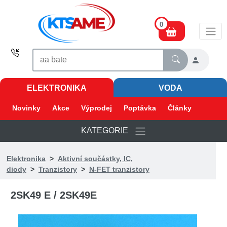
0
ELEKTRONIKA
VODA
Novinky
Akce
Výprodej
Poptávka
Články
KATEGORIE
Elektronika
>
Aktivní součástky, IC,
diody
>
Tranzistory
>
N-FET tranzistory
2SK49 E / 2SK49E