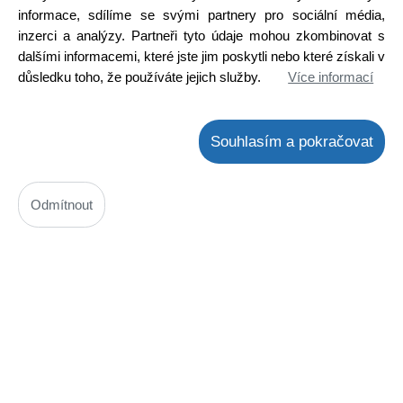
informace, sdílíme se svými partnery pro sociální média,
inzerci a analýzy. Partneři tyto údaje mohou zkombinovat s
dalšími informacemi, které jste jim poskytli nebo které získali v
důsledku toho, že používáte jejich služby.
Více informací
Souhlasím a pokračovat
Odmítnout
STP60NF06
Kód: 2000046000
Cena bez DPH: 29,04 Kč
Cena s DPH: 35,14 Kč
Ihned k odeslání
Skladem na prodejně
Detail