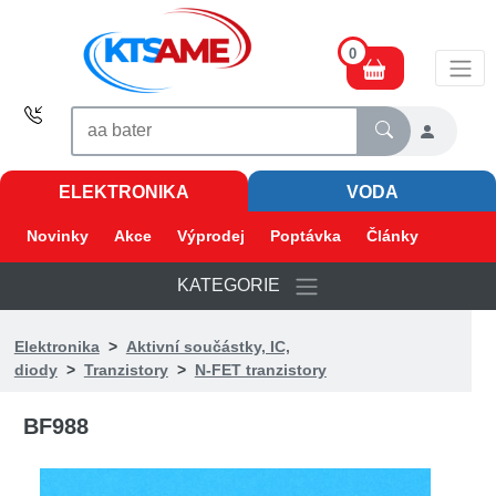
0
ELEKTRONIKA
VODA
Novinky
Akce
Výprodej
Poptávka
Články
KATEGORIE
Elektronika
>
Aktivní součástky, IC,
diody
>
Tranzistory
>
N-FET tranzistory
BF988