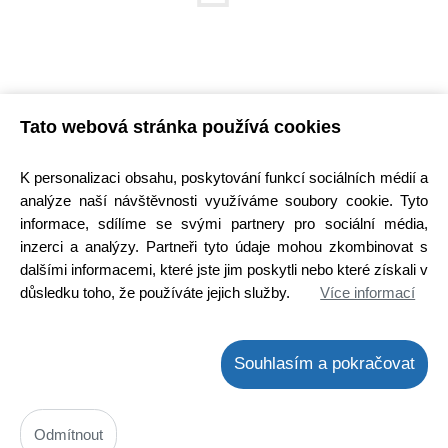
Tato webová stránka používá cookies
Nenašli jste co jste hledali?
K personalizaci obsahu, poskytování funkcí sociálních médií a
Pomůžeme Vám najít, co potřebujete.
analýze naší návštěvnosti využíváme soubory cookie. Tyto
informace, sdílíme se svými partnery pro sociální média,
inzerci a analýzy. Partneři tyto údaje mohou zkombinovat s
Poptávkový formulář
dalšími informacemi, které jste jim poskytli nebo které získali v
důsledku toho, že používáte jejich služby.
Více informací
Úvod
Top nabídka
Poptávka
Novinky
Souhlasím a pokračovat
Články
Výprodej
Přihlaste se k odběru novinek
Odmítnout