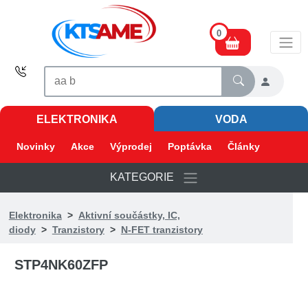
0
ELEKTRONIKA
VODA
Novinky
Akce
Výprodej
Poptávka
Články
KATEGORIE
Elektronika
>
Aktivní součástky, IC,
diody
>
Tranzistory
>
N-FET tranzistory
STP4NK60ZFP