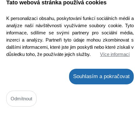
Tato webová stránka používá cookies
K personalizaci obsahu, poskytování funkcí sociálních médií a
analýze naší návštěvnosti využíváme soubory cookie. Tyto
informace, sdílíme se svými partnery pro sociální média,
inzerci a analýzy. Partneři tyto údaje mohou zkombinovat s
dalšími informacemi, které jste jim poskytli nebo které získali v
IRF530
důsledku toho, že používáte jejich služby.
Více informací
Kód: 2000163400
Cena bez DPH: 23,43 Kč
Souhlasím a pokračovat
Cena s DPH: 28,35 Kč
Ihned k odeslání
Skladem na prodejně
Odmítnout
Detail